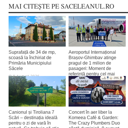
MAI CITEȘTE PE SACELEANUL.RO
Suprafață de 34 de mp,
Aeroportul Internațional
scoasă la închiriat de
Brașov‑Ghimbav atinge
Primăria Municipiului
pragul de 1 milion de
Săcele
pasageri: Moment de
referință pentru cel mai
8 August 2026
tânăr aeroport al țării
8 August 2026
Canionul și Tiroliana 7
Concert în aer liber la
Scări – destinația ideală
Komeea Café & Garden:
pentru o zi de vară în
The Crazy Plumbers Duo