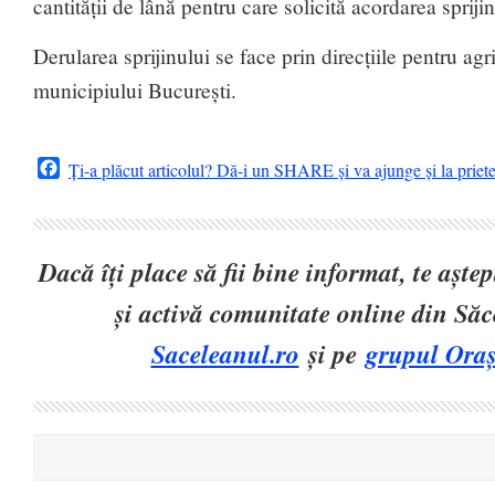
cantității de lână pentru care solicită acordarea sprijin
Derularea sprijinului se face prin direcțiile pentru ag
municipiului București.
Facebook
Ți-a plăcut articolul? Dă-i un SHARE și va ajunge și la priet
Dacă îți place să fii bine informat, te așt
și activă comunitate online din Să
Saceleanul.ro
și pe
grupul Oraș