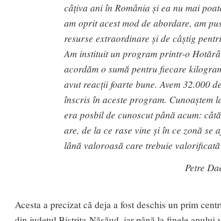
câțiva ani în România și ea nu mai poat
am oprit acest mod de abordare, am pus 
resurse extraordinare și de câștig pentr
Am instituit un program printr-o Hotăr
acordăm o sumă pentru fiecare kilogram
avut reacții foarte bune. Avem 32.000 de
înscris în aceste program. Cunoaștem l
era posbil de cunoscut până acum: câtă l
are, de la ce rase vine și în ce zonă se 
lână valoroasă care trebuie valorificat
Petre Dae
Acesta a precizat că deja a fost deschis un prim centr
din județul Bistrița-Năsăud, iar până la finele anului 