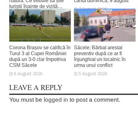
natură. Ce trebuie să știe
cântă duminică, 9 august
turiștii înainte de vizită…
7 August 2026
7 August 2026
Corona Brașov se califică în
Săcele: Bărbat arestat
Turul 3 al Cupei României
preventiv după ce ar fi
după un 3-0 clar împotriva
înjunghiat un localnic în
CSM Săcele
urma unui conflict
6 August 2026
5 August 2026
LEAVE A REPLY
You must be
logged in
to post a comment.