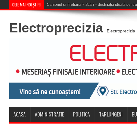
CELE MAI NOI ȘTIRI
Concert în aer liber la Komeea Café &
Electroprecizia
Electroprecizia
ACASA
ADMINISTRATIE
POLITICA
TĂRLUNGENI
BU