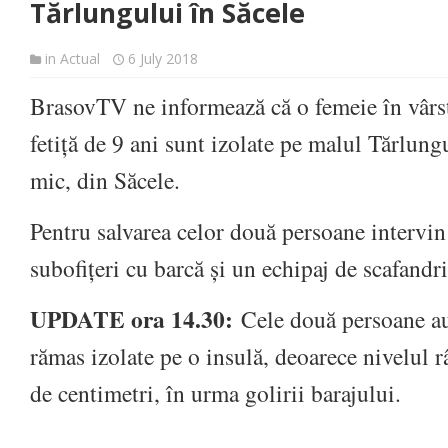
Tărlungului în Săcele
in
Actual
6 July 2018
BrasovTV ne informează că o femeie în vârst
fetiță de 9 ani sunt izolate pe malul Tărlung
mic, din Săcele.
Pentru salvarea celor două persoane intervin
subofițeri cu barcă și un echipaj de scafandri
UPDATE ora 14.30:
Cele două persoane au 
rămas izolate pe o insulă, deoarece nivelul r
de centimetri, în urma golirii barajului.