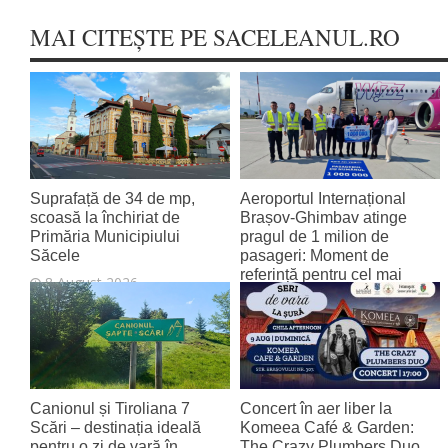
MAI CITEȘTE PE SACELEANUL.RO
Suprafață de 34 de mp,
Aeroportul Internațional
scoasă la închiriat de
Brașov‑Ghimbav atinge
Primăria Municipiului
pragul de 1 milion de
Săcele
pasageri: Moment de
referință pentru cel mai
8 August 2026
tânăr aeroport al țării
8 August 2026
Canionul și Tiroliana 7
Concert în aer liber la
Scări – destinația ideală
Komeea Café & Garden:
pentru o zi de vară în
The Crazy Plumbers Duo