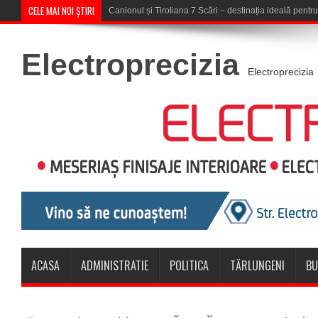
CELE MAI NOI ȘTIRI
Concert în aer liber la Komeea C
Electroprecizia
Electroprecizia
ACASA
ADMINISTRATIE
POLITICA
TĂRLUNGENI
BU