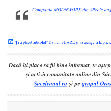
Compania MOONWORK din Săcele anga
Facebook
Ți-a plăcut articolul? Dă-i un SHARE și va ajunge și la priet
Dacă îți place să fii bine informat, te așt
și activă comunitate online din Să
Saceleanul.ro
și pe
grupul Oraș