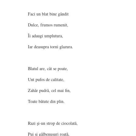
Faci un blat bine gândit
Dulce, frumos rumenit,
Îi adaugi umplutura,
Iar deasupra torni glazura.
Blatul are, cât se poate,
Unt pufos de calitate,
Zahăr pudră, cel mai fin,
Toate bătute din plin.
Razi şi-un strop de ciocolată,
Pui şi gălbenuşuri roată,