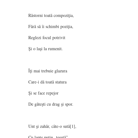
Răstorni toată compoziţia,
Fără să îi schimbi poziţia,
Reglezi focul potrivit
Şi o laşi la rumenit.
Îţi mai trebuie glazura
Care-i dă toată statura
Şi se face repejor
De găteşti cu drag şi spor.
Unt şi zahăr, câte-o sută[1],
Cu lapte puţin „ţesută”