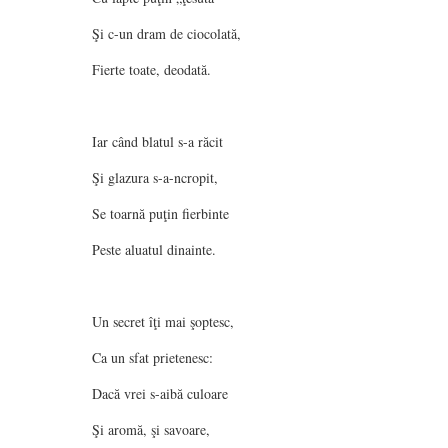
Şi c-un dram de ciocolată,
Fierte toate, deodată.
Iar când blatul s-a răcit
Şi glazura s-a-ncropit,
Se toarnă puţin fierbinte
Peste aluatul dinainte.
Un secret îţi mai şoptesc,
Ca un sfat prietenesc:
Dacă vrei s-aibă culoare
Şi aromă, şi savoare,