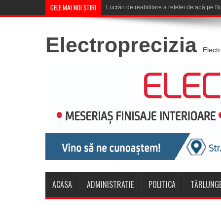
CELE MAI NOI ȘTIRI
Corona Brașo
Electroprecizia
Elect
ACASA
ADMINISTRATIE
POLITICA
TĂRLUNGE