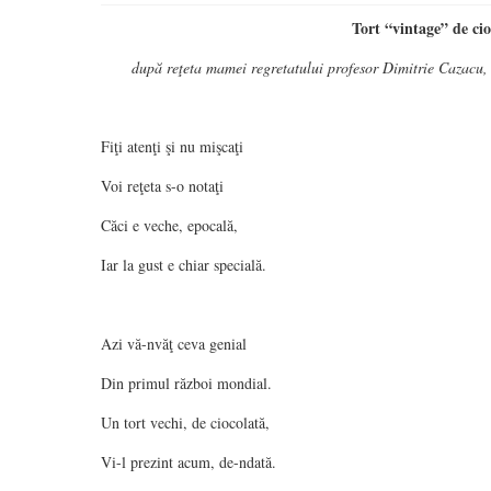
Tort “vintage” de cio
după reţeta mamei regretatului profesor Dimitrie Cazacu,
Fiţi atenţi şi nu mişcaţi
Voi reţeta s-o notaţi
Căci e veche, epocală,
Iar la gust e chiar specială.
Azi vă-nvăţ ceva genial
Din primul război mondial.
Un tort vechi, de ciocolată,
Vi-l prezint acum, de-ndată.