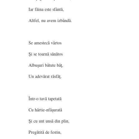
Iar făina este sfântă,
Altfel, nu avem izbândă.
Se amestecă vârtos
Şi se toarnă sănătos
Albuşuri bătute băţ,
Un adevărat răsfăţ.
Într-o tavă tapetată
Cu hârtie-nfăşurată
Şi cu unt unsă din plin,
Pregătită de festin,