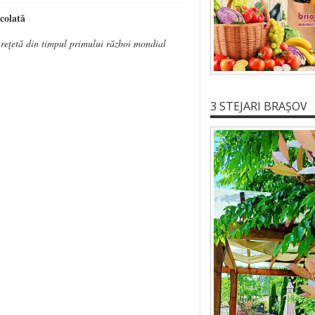
colată
 reţetă din timpul primului război mondial
3 STEJARI BRAȘOV