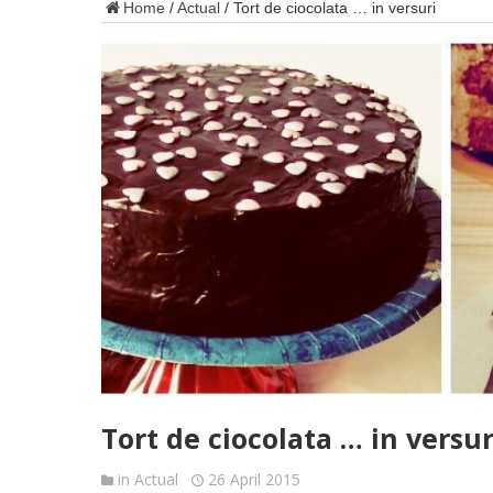
Home
/
Actual
/
Tort de ciocolata … in versuri
Tort de ciocolata … in versur
in
Actual
26 April 2015