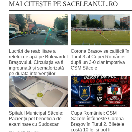
MAI CITEȘTE PE SACELEANUL.RO
Lucrări de reabilitare a
Corona Brașov se califică în
rețelei de apă pe Bulevardul
Turul 3 al Cupei României
Brașovului. Circulația va fi
după un 3-0 clar împotriva
îngreunată și semaforizată
CSM Săcele
pe durata intervențiilor
6 August 2026
6 August 2026
Spitalul Municipal Săcele:
Cupa României: CSM
Pacienții pot beneficia de
Săcele întâlnește Corona
examinare cu Sudoscan
Brașov în Turul 2. Biletele
costă 10 lei și pot fi