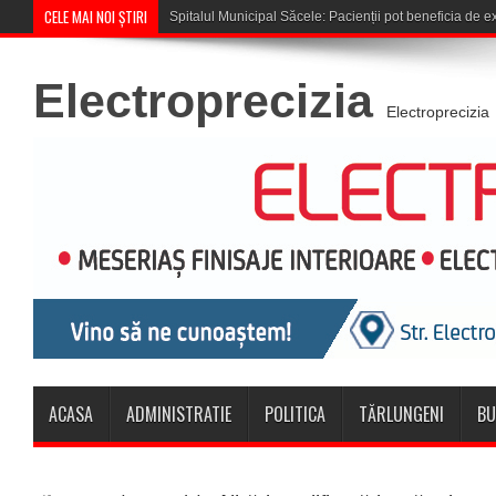
CELE MAI NOI ȘTIRI
Cupa României: CSM Săcele întâlneș
Electroprecizia
Electroprecizia
ACASA
ADMINISTRATIE
POLITICA
TĂRLUNGENI
BU