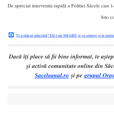
De apreciat interventia rapidă a Politiei Săcele care l-
foto c
Facebook
Ți-a plăcut articolul? Dă-i un SHARE și va ajunge și la priet
Dacă îți place să fii bine informat, te așt
și activă comunitate online din Să
Saceleanul.ro
și pe
grupul Oraș