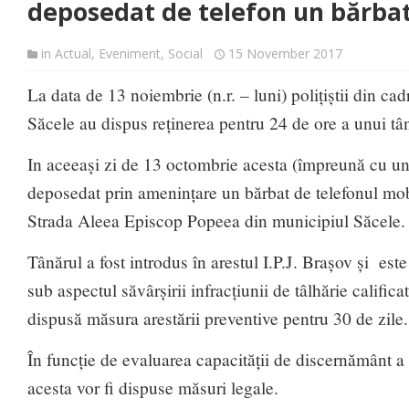
deposedat de telefon un bărba
in
Actual
,
Eveniment
,
Social
15 November 2017
La data de 13 noiembrie (n.r. – luni) polițiștii din cad
Săcele au dispus reținerea pentru 24 de ore a unui tân
In aceeași zi de 13 octombrie acesta (împreună cu un
deposedat prin amenințare un bărbat de telefonul mobi
Strada Aleea Episcop Popeea din municipiul Săcele.
Tânărul a fost introdus în arestul I.P.J. Brașov și este
sub aspectul săvârșirii infracțiunii de tâlhărie califica
dispusă măsura arestării preventive pentru 30 de zile.
În funcție de evaluarea capacității de discernământ a 
acesta vor fi dispuse măsuri legale.