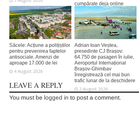
5 August 2026
cumpărate deja online
4 August 2026
Săcele: Acțiune a polițiștilor
Adrian Ioan Veștea,
pentru prevenirea faptelor
presedinte CJ Brașov:
antisociale. Amenzi de
64.750 de pasageri în iulie,
aproape 17.000 de lei
Aeroportul Internațional
Brașov‑Ghimbav
4 August 2026
înregistrează cel mai bun
trafic lunar de la deschidere
LEAVE A REPLY
2 August 2026
You must be
logged in
to post a comment.