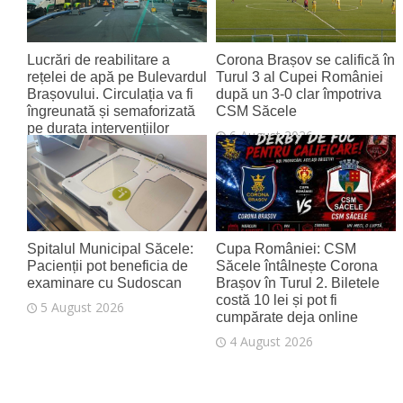
Lucrări de reabilitare a
Corona Brașov se califică în
rețelei de apă pe Bulevardul
Turul 3 al Cupei României
Brașovului. Circulația va fi
după un 3-0 clar împotriva
îngreunată și semaforizată
CSM Săcele
pe durata intervențiilor
6 August 2026
6 August 2026
Spitalul Municipal Săcele:
Cupa României: CSM
Pacienții pot beneficia de
Săcele întâlnește Corona
examinare cu Sudoscan
Brașov în Turul 2. Biletele
costă 10 lei și pot fi
5 August 2026
cumpărate deja online
4 August 2026