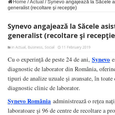
Home
/
Actual
/
Synevo angajează la Săcele a
generalist (recoltare şi recepţie)
Synevo angajează la Săcele asi
generalist (recoltare şi recepţi
in
Actual
,
Business
,
Social
11 February 2019
Synevo
Cu o experință de peste 24 de ani,
es
diagnostic de laborator din România, oferin
tipuri de analize uzuale și avansate, în toat
diagnostic clinic de laborator.
Synevo România
administrează o rețea naț
laboratoare și 96 de centre de recoltare a pr