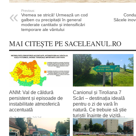
Previous:
Vremea se strică! Urmează un cod
Conduc
galben cu precipitații în general
Săcele inov
moderate cantitativ și intensificări
temporare ale vântului
MAI CITEȘTE PE SACELEANUL.RO
ANM: Val de căldură
Canionul și Tiroliana 7
persistent și episoade de
Scări – destinația ideală
instabilitate atmosferică
pentru o zi de vară în
accentuată
natură. Ce trebuie să știe
turiștii înainte de vizită…
7 August 2026
7 August 2026