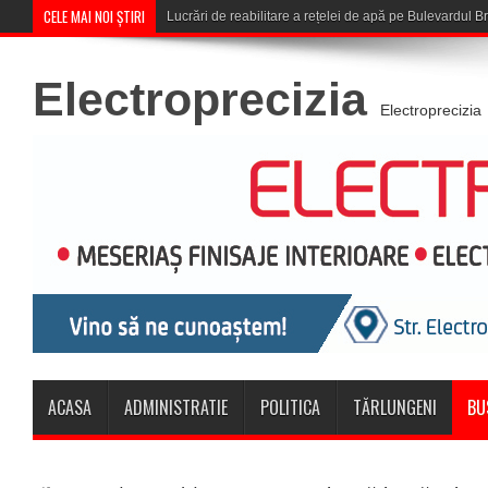
CELE MAI NOI ȘTIRI
Corona Brașov se califică în Turul
Electroprecizia
Electroprecizia
ACASA
ADMINISTRATIE
POLITICA
TĂRLUNGENI
BU