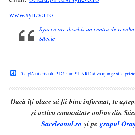
www.synevo.ro
Synevo are deschis un centru de recoltar
Săcele
Facebook
Ți-a plăcut articolul? Dă-i un SHARE și va ajunge și la priet
Dacă îți place să fii bine informat, te așt
și activă comunitate online din Să
Saceleanul.ro
și pe
grupul Oraș