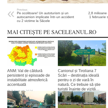
Previous:
Pe ocolitoare! Un autoturism și un
2,8 milioane 
autocamion implicate într-un accident
1 februarie s
cu 2 victime la Săcele
MAI CITEȘTE PE SACELEANUL.RO
ANM: Val de căldură
Canionul și Tiroliana 7
persistent și episoade de
Scări – destinația ideală
instabilitate atmosferică
pentru o zi de vară în
accentuată
natură. Ce trebuie să știe
turiștii înainte de vizită…
7 August 2026
7 August 2026