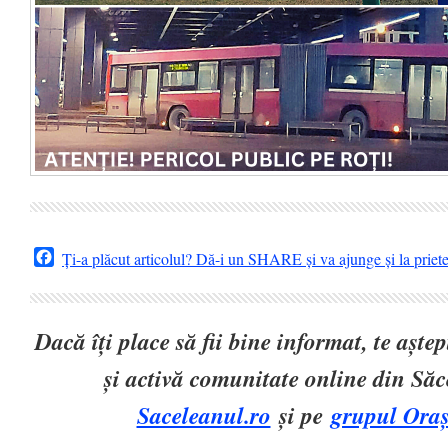
Facebook
Ți-a plăcut articolul? Dă-i un SHARE și va ajunge și la priet
Dacă îți place să fii bine informat, te așt
și activă comunitate online din Să
Saceleanul.ro
și pe
grupul Oraș