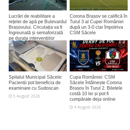
Lucrări de reabilitare a
Corona Brașov se califică în
rețelei de apă pe Bulevardul
Turul 3 al Cupei României
Brașovului. Circulația va fi
după un 3-0 clar împotriva
îngreunată și semaforizată
CSM Săcele
pe durata intervențiilor
6 August 2026
6 August 2026
Spitalul Municipal Săcele:
Cupa României: CSM
Pacienții pot beneficia de
Săcele întâlnește Corona
examinare cu Sudoscan
Brașov în Turul 2. Biletele
costă 10 lei și pot fi
5 August 2026
cumpărate deja online
4 August 2026