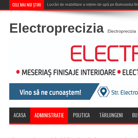
CELE MAI NOI ȘTIRI
Corona Brașov se cal
Electroprecizia
Electroprecizia
ACASA
ADMINISTRATIE
POLITICA
TĂRLUNGENI
BU