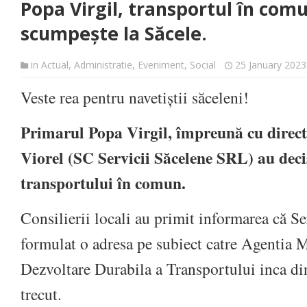
Popa Virgil, transportul în com
scumpește la Săcele.
in
Actual
,
Administratie
,
Eveniment
,
Social
25 January 2023
Veste rea pentru navetiștii săceleni!
Primarul Popa Virgil, împreună cu dire
Viorel (SC Servicii Săcelene SRL) au dec
transportului în comun.
Consilierii locali au primit informarea că Se
formulat o adresa pe subiect catre Agentia 
Dezvoltare Durabila a Transportului inca d
trecut.