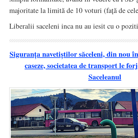
majoritate la limită de 10 voturi (față de cel
Liberalii saceleni inca nu au iesit cu o poziti
Siguranța navetiștilor săceleni, din nou în
caseze, societatea de transport le for
Saceleanul