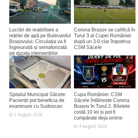
Lucrări de reabilitare a
Corona Brașov se califică în
rețelei de apă pe Bulevardul
Turul 3 al Cupei României
Brașovului. Circulația va fi
după un 3-0 clar împotriva
îngreunată și semaforizată
CSM Săcele
pe durata intervențiilor
6 August 2026
6 August 2026
Spitalul Municipal Săcele:
Cupa României: CSM
Pacienții pot beneficia de
Săcele întâlnește Corona
examinare cu Sudoscan
Brașov în Turul 2. Biletele
costă 10 lei și pot fi
5 August 2026
cumpărate deja online
4 August 2026