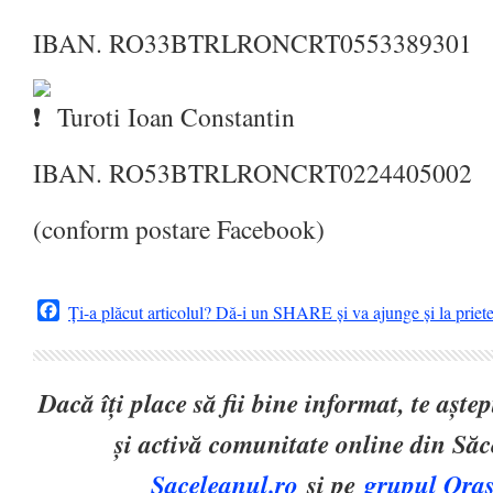
IBAN. RO33BTRLRONCRT0553389301
Turoti Ioan Constantin
IBAN. RO53BTRLRONCRT0224405002
(conform postare Facebook)
Facebook
Ți-a plăcut articolul? Dă-i un SHARE și va ajunge și la priet
Dacă îți place să fii bine informat, te așt
și activă comunitate online din Să
Saceleanul.ro
și pe
grupul Oraș