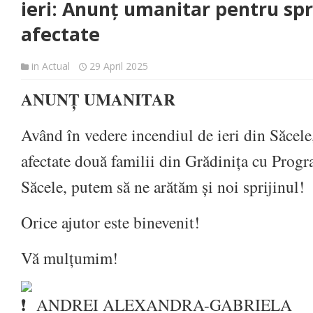
ieri: Anunț umanitar pentru spri
afectate
in
Actual
29 April 2025
ANUNȚ UMANITAR
Având în vedere incendiul de ieri din Săcele,
afectate două familii din Grădinița cu Progr
Săcele, putem să ne arătăm și noi sprijinul!
Orice ajutor este binevenit!
Vă mulțumim!
ANDREI ALEXANDRA-GABRIELA