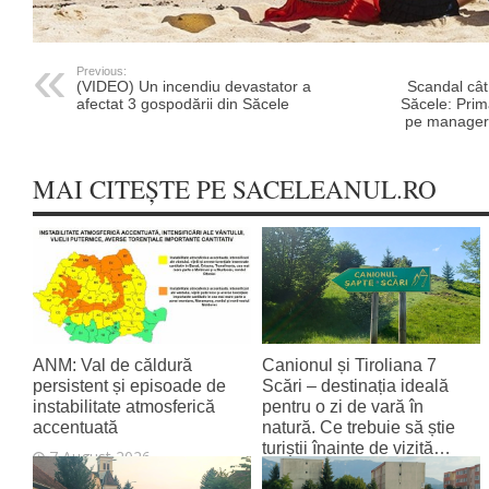
Previous:
(VIDEO) Un incendiu devastator a
Scandal cât 
afectat 3 gospodării din Săcele
Săcele: Prim
pe manageru
MAI CITEȘTE PE SACELEANUL.RO
ANM: Val de căldură
Canionul și Tiroliana 7
persistent și episoade de
Scări – destinația ideală
instabilitate atmosferică
pentru o zi de vară în
accentuată
natură. Ce trebuie să știe
turiștii înainte de vizită…
7 August 2026
7 August 2026