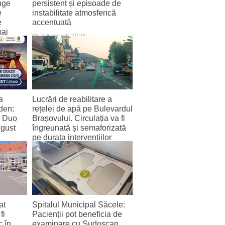
nge
persistent și episoade de
e
instabilitate atmosferică
e
accentuată
mai
7 August 2026
a
Lucrări de reabilitare a
den:
rețelei de apă pe Bulevardul
s Duo
Brașovului. Circulația va fi
ugust
îngreunată și semaforizată
pe durata intervențiilor
6 August 2026
at
Spitalul Municipal Săcele:
fi
Pacienții pot beneficia de
c în
examinare cu Sudoscan