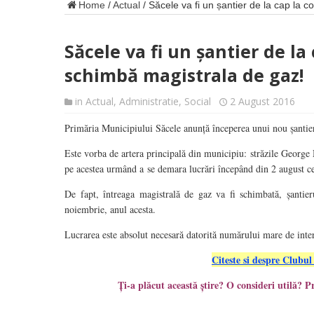
Home
/
Actual
/
Săcele va fi un șantier de la cap la 
Săcele va fi un șantier de la
schimbă magistrala de gaz!
in
Actual
,
Administratie
,
Social
2 August 2016
Primăria Municipiului Săcele anunță începerea unui nou șantier
Este vorba de artera principală din municipiu: străzile George 
pe acestea urmând a se demara lucrări începând din 2 august ce
De fapt, întreaga magistrală de gaz va fi schimbată, șantie
noiembrie, anul acesta.
Lucrarea este absolut necesară datorită numărului mare de inter
Citeste si despre Clubul
Ți-a plăcut această știre? O consideri util