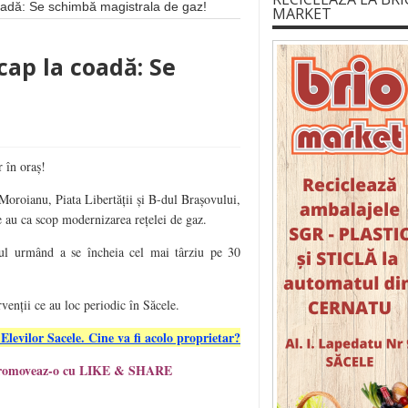
coadă: Se schimbă magistrala de gaz!
MARKET
 cap la coadă: Se
 în oraș!
Moroianu, Piata Libertății și B-dul Brașovului,
 au ca scop modernizarea rețelei de gaz.
rul urmând a se încheia cel mai târziu pe 30
venții ce au loc periodic în Săcele.
 Elevilor Sacele. Cine va fi acolo proprietar?
ă? Promoveaz-o cu LIKE & SHARE