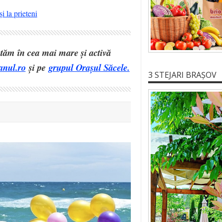
i la prieteni
eptăm în cea mai mare și activă
anul.ro
și pe
grupul Orașul Săcele.
3 STEJARI BRAȘOV