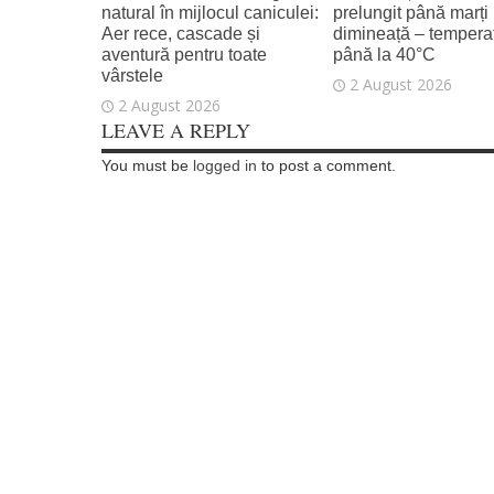
natural în mijlocul caniculei:
prelungit până marți
Aer rece, cascade și
dimineață – temperat
aventură pentru toate
până la 40°C
vârstele
2 August 2026
2 August 2026
LEAVE A REPLY
You must be
logged in
to post a comment.