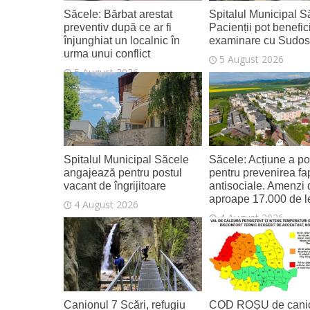
Săcele: Bărbat arestat
Spitalul Municipal S
preventiv după ce ar fi
Pacienții pot benefic
înjunghiat un localnic în
examinare cu Sudo
urma unui conflict
5 August 2026
5 August 2026
Spitalul Municipal Săcele
Săcele: Acțiune a poli
angajează pentru postul
pentru prevenirea fa
vacant de îngrijitoare
antisociale. Amenzi 
aproape 17.000 de l
4 August 2026
4 August 2026
Canionul 7 Scări, refugiu
COD ROȘU de canic