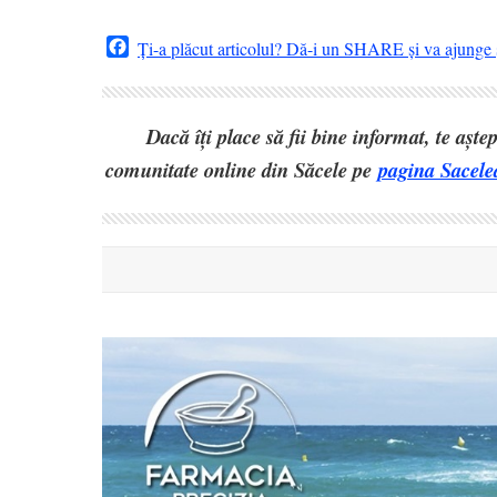
Facebook
Ți-a plăcut articolul? Dă-i un SHARE și va ajunge ș
Dacă îți place să fii bine informat, te așt
comunitate online din Săcele pe
pagina Sacele