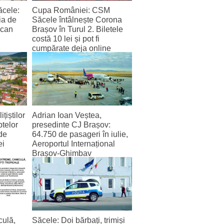
ăcele:
Cupa României: CSM
ia de
Săcele întâlnește Corona
scan
Brașov în Turul 2. Biletele
costă 10 lei și pot fi
cumpărate deja online
4 August 2026
țiștilor
Adrian Ioan Veștea,
ptelor
presedinte CJ Brașov:
de
64.750 de pasageri în iulie,
ei
Aeroportul Internațional
Brașov‑Ghimbav
înregistrează cel mai bun
trafic lunar de la deschidere
2 August 2026
ulă,
Săcele: Doi bărbați, trimiși