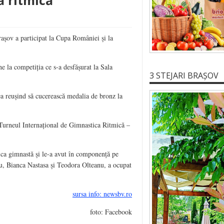
ă ritmică
așov a participat la Cupa României și la
e la competiția ce s-a desfășurat la Sala
3 STEJARI BRAȘOV
ea reușind să cucerească medalia de bronz la
 Turneul Internațional de Gimnastica Ritmică –
ica gimnastă și le-a avut în componență pe
, Bianca Nastasa și Teodora Olteanu, a ocupat
sursa info: newsbv.ro
foto: Facebook