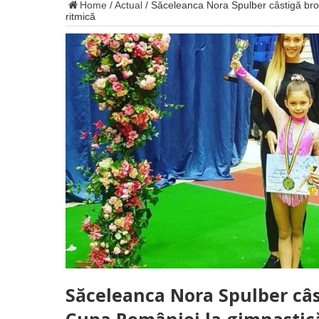
Home
/
Actual
/
Săceleanca Nora Spulber câstigă bro
ritmică
Săceleanca Nora Spulber câs