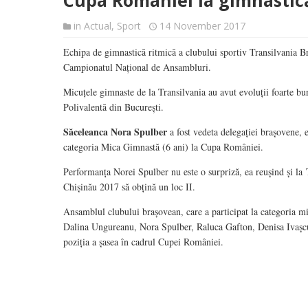
Cupa României la gimnastic
in
Actual
,
Sport
14 November 2017
Echipa de gimnastică ritmică a clubului sportiv Transilvania Br
Campionatul Național de Ansambluri.
Micuțele gimnaste de la Transilvania au avut evoluții foarte bun
Polivalentă din București.
Săceleanca Nora Spulber
a fost vedeta delegației brașovene, 
categoria Mica Gimnastă (6 ani) la Cupa României.
Performanța Norei Spulber nu este o surpriză, ea reușind și la
Chișinău 2017 să obțină un loc II.
Ansamblul clubului brașovean, care a participat la categoria m
Dalina Ungureanu, Nora Spulber, Raluca Gafton, Denisa Ivașcu
poziția a șasea în cadrul Cupei României.