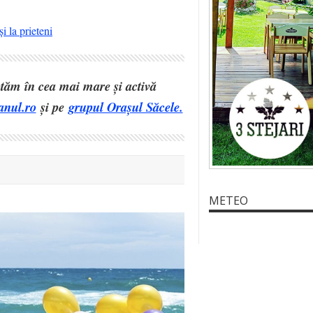
i la prieteni
eptăm în cea mai mare și activă
anul.ro
și pe
grupul Orașul Săcele.
METEO