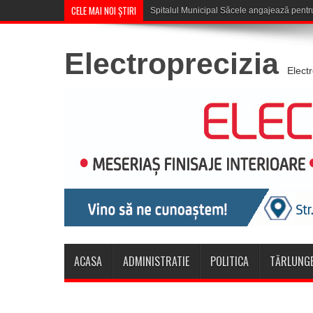
CELE MAI NOI ȘTIRI
Săcele: Acțiune a polițiștilor
Electroprecizia
Elect
ACASA
ADMINISTRATIE
POLITICA
TĂRLUNGE