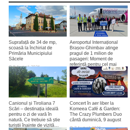
Suprafață de 34 de mp,
Aeroportul Internațional
scoasă la închiriat de
Brașov‑Ghimbav atinge
Primăria Municipiului
pragul de 1 milion de
Săcele
pasageri: Moment de
referință pentru cel mai
8 August 2026
tânăr aeroport al țării
8 August 2026
Canionul și Tiroliana 7
Concert în aer liber la
Scări – destinația ideală
Komeea Café & Garden:
pentru o zi de vară în
The Crazy Plumbers Duo
natură. Ce trebuie să știe
cântă duminică, 9 august
turiștii înainte de vizită…
7 August 2026