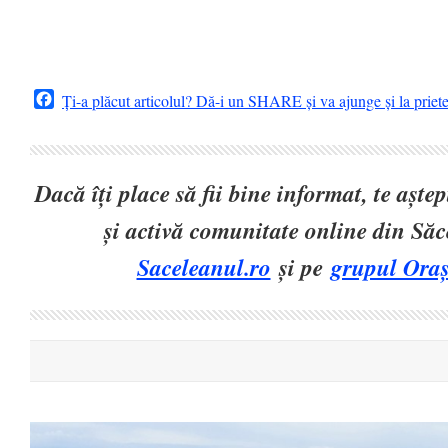
Facebook
Ți-a plăcut articolul? Dă-i un SHARE și va ajunge și la priet
Dacă îți place să fii bine informat, te așt
și activă comunitate online din Să
Saceleanul.ro
și pe
grupul Oraș