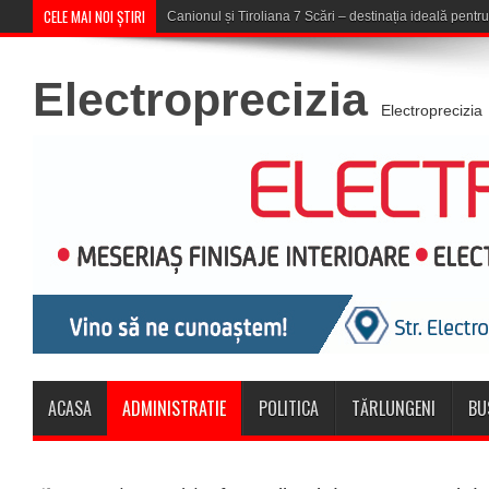
CELE MAI NOI ȘTIRI
Concert în aer liber la Komeea C
Electroprecizia
Electroprecizia
ACASA
ADMINISTRATIE
POLITICA
TĂRLUNGENI
BU