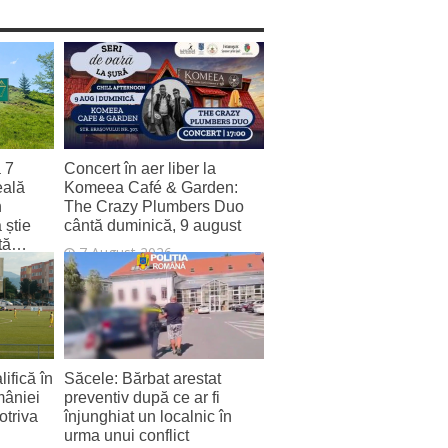
a 7
Concert în aer liber la
eală
Komeea Café & Garden:
n
The Crazy Plumbers Duo
 știe
cântă duminică, 9 august
zită…
7 August 2026
ifică în
Săcele: Bărbat arestat
mâniei
preventiv după ce ar fi
otriva
înjunghiat un localnic în
urma unui conflict