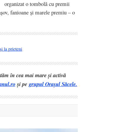
organizat o tombolă cu premii
așov, fanioane și marele premiu – o
i la prieteni
eptăm în cea mai mare și activă
anul.ro
și pe
grupul Orașul Săcele.