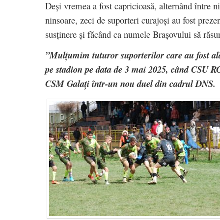
Deși vremea a fost capricioasă, alternând între n
ninsoare, zeci de suporteri curajoși au fost preze
susținere și făcând ca numele Brașovului să răsun
”Mulțumim tuturor suporterilor care au fost al
pe stadion pe data de 3 mai 2025, când CSU RC
CSM Galați într-un nou duel din cadrul DNS.