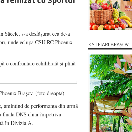
 a remizat cu Sportul
in Săcele, s-a desfășurat cea de-a
niori, unde echipa CSU RC Phoenix
3 STEJARI BRAȘOV
ă o confruntare echilibrată și plină
Phoenix Brașov. (foto dreapta)
e, amintind de performanța din urmă
ga finala DNS chiar împotriva
nă în Divizia A.