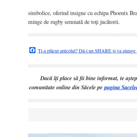
simbolice, oferind insigne cu echipa Phoenix Br
minge de rugby semnată de toți jucătorii.
Facebook
Ți-a plăcut articolul? Dă-i un SHARE și va ajunge ș
Dacă îți place să fii bine informat, te așt
comunitate online din Săcele pe
pagina Sacele