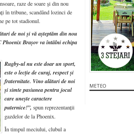
insoare, raze de soare și din nou
nți în tribune, scandând lozinci de
e pe tot stadionul.
ături de noi și vă așteptăm din nou
 Phoenix Brașov va întâlni echipa
Rugby-ul nu este doar un sport,
este o lecție de curaj, respect și
fraternitate. Vino alături de noi
METEO
și simte pasiunea pentru jocul
care unește caractere
puternice!”,
spun reprezentanții
gazdelor de la Phoenix.
În timpul meciului, clubul a