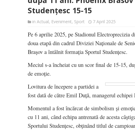
după 11 ani: Phoenix Brasov
Studențesc 15-15
in
Actual
,
Eveniment
,
Sport
7 April 2025
Pe 6 aprilie 2025, pe Stadionul Electroprecizia d
doua etapă din cadrul Diviziei Naționale de Se
Brașov a întâlnit formația Sportul Studențesc.
Meciul s-a încheiat cu un scor final de 15-15, dup
de emoție.
Lovitura de începere a partidei a
fost dată de către Emil Duță, managerul echipei 
Momentul a fost încărcat de simbolism și emoți
cu 11 ani, când echipa antrenată de acesta câști
Sportului Studențesc, obținând titlul de campioa