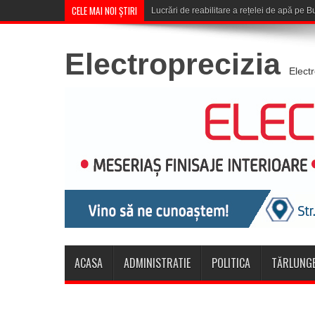
CELE MAI NOI ȘTIRI
Corona Brașov se califică în Tu
Electroprecizia
Elect
ACASA
ADMINISTRATIE
POLITICA
TĂRLUNGE