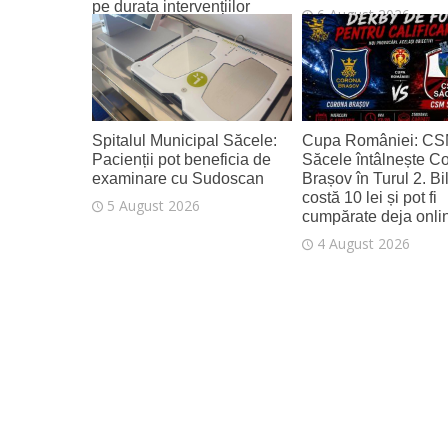
pe durata intervențiilor
6 August 2026
6 August 2026
Spitalul Municipal Săcele:
Cupa României: C
Pacienții pot beneficia de
Săcele întâlnește C
examinare cu Sudoscan
Brașov în Turul 2. Bi
costă 10 lei și pot fi
5 August 2026
cumpărate deja onli
4 August 2026