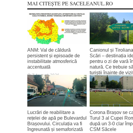
MAI CITEȘTE PE SACELEANUL.RO
ANM: Val de căldură
Canionul și Tirolian
persistent și episoade de
Scări – destinația id
instabilitate atmosferică
pentru o zi de vară î
accentuată
natură. Ce trebuie să
turiștii înainte de vi
7 August 2026
7 August 2026
Lucrări de reabilitare a
Corona Brașov se cal
rețelei de apă pe Bulevardul
Turul 3 al Cupei Ro
Brașovului. Circulația va fi
după un 3-0 clar împ
îngreunată și semaforizată
CSM Săcele