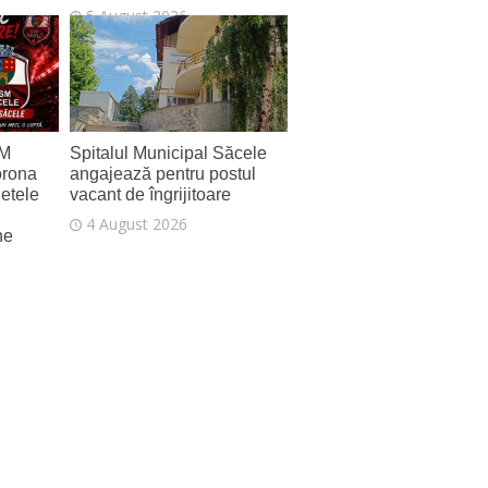
5 August 2026
SM
Spitalul Municipal Săcele
orona
angajează pentru postul
letele
vacant de îngrijitoare
4 August 2026
ne