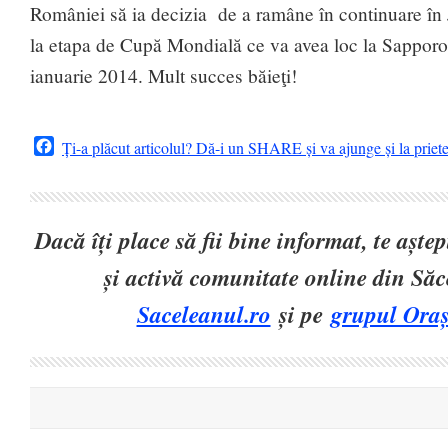
României să ia decizia de a ramâne în continuare în 
la etapa de Cupă Mondială ce va avea loc la Sapporo
ianuarie 2014. Mult succes băieţi!
Facebook
Ți-a plăcut articolul? Dă-i un SHARE și va ajunge și la priet
Dacă îți place să fii bine informat, te așt
și activă comunitate online din Să
Saceleanul.ro
și pe
grupul Oraș