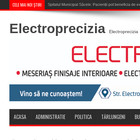
CELE MAI NOI ȘTIRI
Cupa României: CSM Săcele întâlneș
Electroprecizia
Electroprecizia
ACASA
ADMINISTRATIE
POLITICA
TĂRLUNGENI
BU