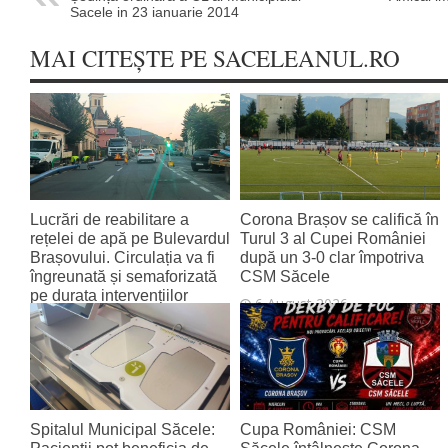
Sacele in 23 ianuarie 2014
MAI CITEȘTE PE SACELEANUL.RO
Lucrări de reabilitare a
Corona Brașov se califică în
rețelei de apă pe Bulevardul
Turul 3 al Cupei României
Brașovului. Circulația va fi
după un 3-0 clar împotriva
îngreunată și semaforizată
CSM Săcele
pe durata intervențiilor
6 August 2026
6 August 2026
Spitalul Municipal Săcele:
Cupa României: CSM