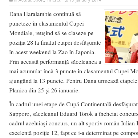
Dana Haralambie continuă să
puncteze în clasamentul Cupei
Mondiale, reuşind să se claseze pe
poziţia 28 la finalul etapei desfăşurate
în acest weekend la Zao în Japonia.
Prin această performanţă săceleanca a
mai acumulat încă 3 puncte în clasamentul Cupei Mon
ajungând la 13 puncte. Pentru Dana urmează etapele 
Planica din 25 şi 26 ianuarie.
În cadrul unei etape de Cupă Continentală desfăşurată
Sapporo, săceleanul Eduard Torok a încheiat concursu
cadrul aceluiaşi concurs, un alt sportiv român Iulian 
excelentă poziţie 12, fapt ce i-a determinat pe compon