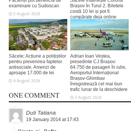
Pacienții pot beneficia de
Săcele întâlnește Corona
examinare cu Sudoscan
Brașov în Turul 2. Biletele
costă 10 lei și pot fi
5 August 2026
cumpărate deja online
4 August 2026
Săcele: Acțiune a polițiștilor
Adrian Ioan Veștea,
pentru prevenirea faptelor
presedinte CJ Brașov:
antisociale. Amenzi de
64.750 de pasageri în iulie,
aproape 17.000 de lei
Aeroportul Internațional
Brașov‑Ghimbav
4 August 2026
înregistrează cel mai bun
trafic lunar de la deschidere
ONE COMMENT
2 August 2026
Duti Tatiana
19 January 2014 at 17:43