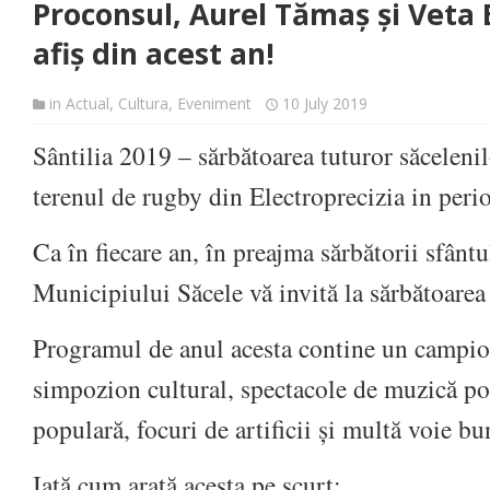
Proconsul, Aurel Tămaș și Veta B
afiș din acest an!
in
Actual
,
Cultura
,
Eveniment
10 July 2019
Sântilia 2019 – sărbătoarea tuturor săcelenil
terenul de rugby din Electroprecizia in peri
Ca în fiecare an, în preajma sărbătorii sfântu
Municipiului Săcele vă invită la sărbătoarea
Programul de anul acesta contine un campion
simpozion cultural, spectacole de muzică pop
populară, focuri de artificii și multă voie bu
Iată cum arată acesta pe scurt: