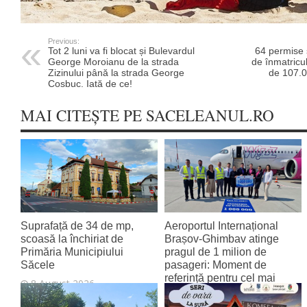
Previous:
Tot 2 luni va fi blocat și Bulevardul
64 permise 
George Moroianu de la strada
de înmatricul
Zizinului până la strada George
de 107.00
Cosbuc. Iată de ce!
MAI CITEȘTE PE SACELEANUL.RO
Suprafață de 34 de mp,
Aeroportul Internațional
scoasă la închiriat de
Brașov‑Ghimbav atinge
Primăria Municipiului
pragul de 1 milion de
Săcele
pasageri: Moment de
referință pentru cel mai
8 August 2026
tânăr aeroport al țării