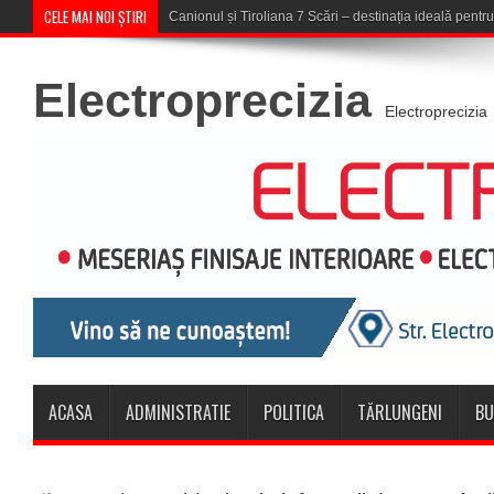
CELE MAI NOI ȘTIRI
Concert în aer liber la Komeea Café &
Electroprecizia
Electroprecizia
ACASA
ADMINISTRATIE
POLITICA
TĂRLUNGENI
BU