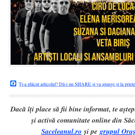
Facebook
Ți-a plăcut articolul? Dă-i un SHARE și va ajunge și la priet
Dacă îți place să fii bine informat, te așt
și activă comunitate online din Să
Saceleanul.ro
și pe
grupul Oraș