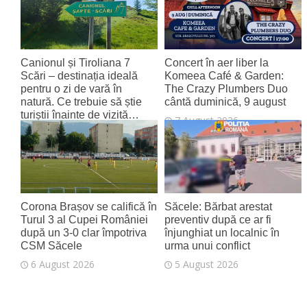
8 August 2026
Canionul și Tiroliana 7
Concert în aer liber la
Scări – destinația ideală
Komeea Café & Garden:
pentru o zi de vară în
The Crazy Plumbers Duo
natură. Ce trebuie să știe
cântă duminică, 9 august
turiștii înainte de vizită…
7 August 2026
7 August 2026
Corona Brașov se califică în
Săcele: Bărbat arestat
Turul 3 al Cupei României
preventiv după ce ar fi
după un 3-0 clar împotriva
înjunghiat un localnic în
CSM Săcele
urma unui conflict
6 August 2026
5 August 2026