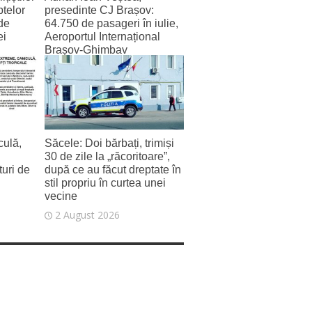
ptelor
presedinte CJ Brașov:
de
64.750 de pasageri în iulie,
ei
Aeroportul Internațional
Brașov‑Ghimbav
înregistrează cel mai bun
trafic lunar de la deschidere
2 August 2026
ulă,
Săcele: Doi bărbați, trimiși
30 de zile la „răcoritoare”,
uri de
după ce au făcut dreptate în
stil propriu în curtea unei
vecine
2 August 2026