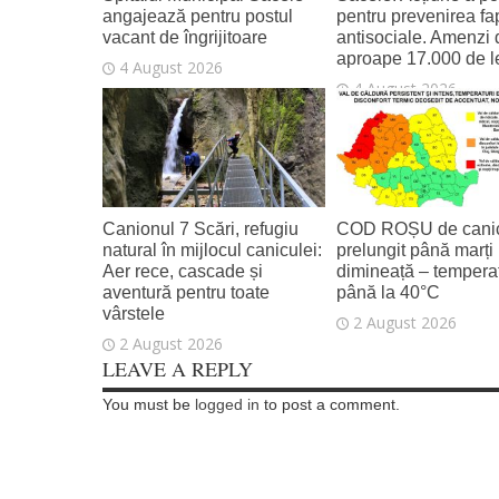
angajează pentru postul
pentru prevenirea fa
vacant de îngrijitoare
antisociale. Amenzi 
aproape 17.000 de l
4 August 2026
4 August 2026
Canionul 7 Scări, refugiu
COD ROȘU de canic
natural în mijlocul caniculei:
prelungit până marți
Aer rece, cascade și
dimineață – temperat
aventură pentru toate
până la 40°C
vârstele
2 August 2026
2 August 2026
LEAVE A REPLY
You must be
logged in
to post a comment.