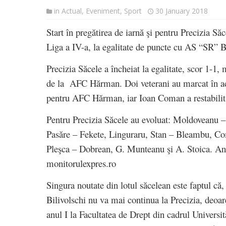
in
Actual
,
Eveniment
,
Sport
30 January 2018
Start în pregătirea de iarnă şi pentru Precizia Săc
Liga a IV-a, la egalitate de puncte cu AS “SR” B
Precizia Săcele a încheiat la egalitate, scor 1-1,
de la AFC Hărman. Doi veterani au marcat în ac
pentru AFC Hărman, iar Ioan Coman a restabilit 
Pentru Precizia Săcele au evoluat: Moldoveanu 
Pasăre – Fekete, Linguraru, Stan – Bleambu, Co
Pleşca – Dobrean, G. Munteanu şi A. Stoica. An
monitorulexpres.ro
Singura noutate din lotul săcelean este faptul că,
Bilivolschi nu va mai continua la Precizia, deoare
anul I la Facultatea de Drept din cadrul Universit