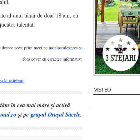
alul.
te al unui tânăr de doar 18 ani, cu
jucător talentat.
 despre acest prim meci pe
monitorulexpres.ro
(foto cover cu caracter informativ)
i la prieteni
METEO
eptăm în cea mai mare și activă
anul.ro
și pe
grupul Orașul Săcele.