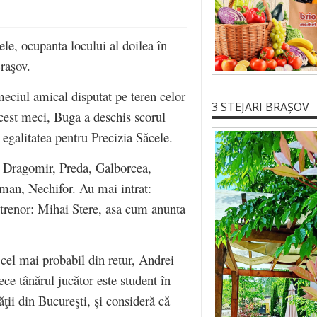
ele, ocupanta locului al doilea în
raşov.
 meciul amical disputat pe teren celor
3 STEJARI BRAȘOV
est meci, Buga a deschis scorul
egalitatea pentru Precizia Săcele.
– Dragomir, Preda, Galborcea,
man, Nechifor. Au mai intrat:
trenor: Mihai Stere, asa cum anunta
 cel mai probabil din retur, Andrei
ce tânărul jucător este student în
ăţii din Bucureşti, și consideră că