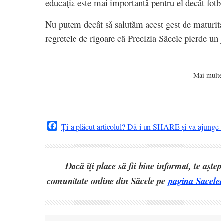
educaţia este mai importantă pentru el decât fotb
Nu putem decât să salutăm acest gest de maturita
regretele de rigoare că Precizia Săcele pierde un 
Mai multe
Facebook
Ți-a plăcut articolul? Dă-i un SHARE și va ajunge ș
Dacă îți place să fii bine informat, te așt
comunitate online din Săcele pe
pagina Sacele