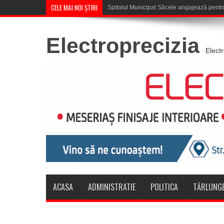
CELE MAI NOI ȘTIRI
Săcele: Acțiune a polițiștilor pen
Electroprecizia
Elect
ACASA
ADMINISTRATIE
POLITICA
TĂRLUNGE