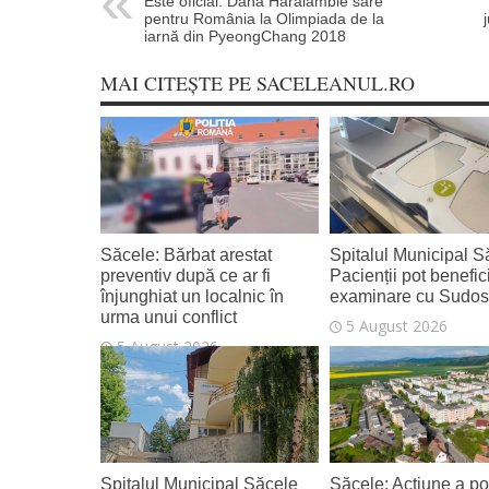
Este oficial: Dana Haralambie sare
pentru România la Olimpiada de la
iarnă din PyeongChang 2018
MAI CITEȘTE PE SACELEANUL.RO
Săcele: Bărbat arestat
Spitalul Municipal S
preventiv după ce ar fi
Pacienții pot benefic
înjunghiat un localnic în
examinare cu Sudo
urma unui conflict
5 August 2026
5 August 2026
Spitalul Municipal Săcele
Săcele: Acțiune a poli