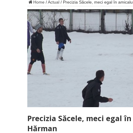
Home
/
Actual
/
Precizia Săcele, meci egal în amica
Precizia Săcele, meci egal î
Hărman