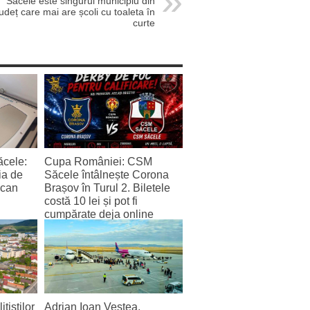
Săcele este singurul municipiu din
județ care mai are școli cu toaleta în
curte
ăcele:
Cupa României: CSM
ia de
Săcele întâlnește Corona
scan
Brașov în Turul 2. Biletele
costă 10 lei și pot fi
cumpărate deja online
4 August 2026
țiștilor
Adrian Ioan Veștea,