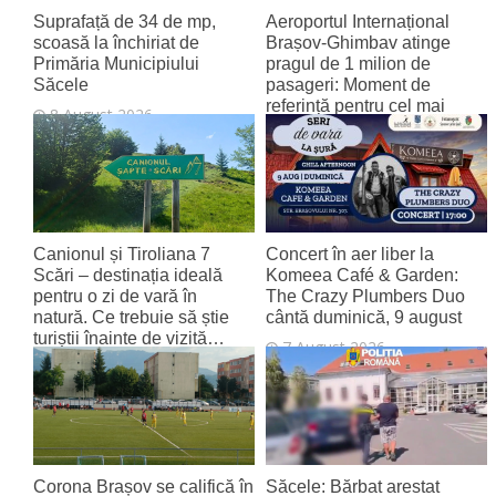
Suprafață de 34 de mp,
Aeroportul Internațional
scoasă la închiriat de
Brașov‑Ghimbav atinge
Primăria Municipiului
pragul de 1 milion de
Săcele
pasageri: Moment de
referință pentru cel mai
8 August 2026
tânăr aeroport al țării
8 August 2026
Canionul și Tiroliana 7
Concert în aer liber la
Scări – destinația ideală
Komeea Café & Garden:
pentru o zi de vară în
The Crazy Plumbers Duo
natură. Ce trebuie să știe
cântă duminică, 9 august
turiștii înainte de vizită…
7 August 2026
7 August 2026
Corona Brașov se califică în
Săcele: Bărbat arestat