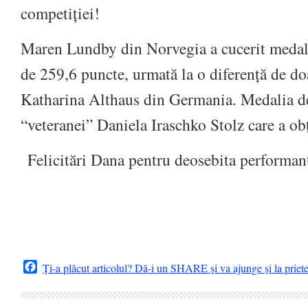
competiției!
Maren Lundby din Norvegia a cucerit medali
de 259,6 puncte, urmată la o diferență de do
Katharina Althaus din Germania. Medalia de
“veteranei” Daniela Iraschko Stolz care a ob
Felicitări Dana pentru deosebita performa
Facebook
Ți-a plăcut articolul? Dă-i un SHARE și va ajunge și la priet