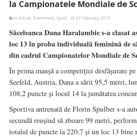
la Campionatele Mondiale de Sc
in
Actual
,
Eveniment
,
Sport
27 February 2019
Săceleanca Dana Haralambie s-a clasat as
loc 13 în proba individuală feminină de să
din cadrul Campionatelor Mondiale de S
În prima manșă a competiției desfășurate pe
Seefeld, Austria, Dana a sărit 95,5 metri, lu
108,2 puncte și locul 14 la jumătatea concur
Sportiva antrenată de Florin Spulber s-a au
secundă reușind să zboare 99 metri, performa
totalul de puncte la 220,7 și un loc 13 bine m