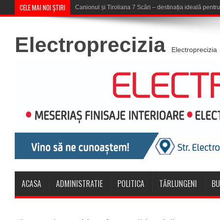
CELE MAI NOI ȘTIRI
Concert în aer liber la Komeea Café
Electroprecizia
Electroprecizia
ACASA
ADMINISTRATIE
POLITICA
TĂRLUNGENI
BU