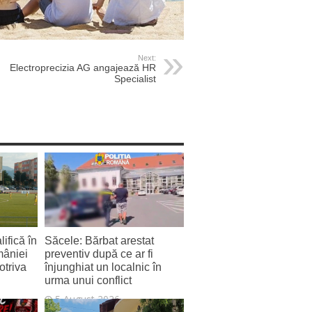
Next:
Electroprecizia AG angajează HR
Specialist
ifică în
Săcele: Bărbat arestat
mâniei
preventiv după ce ar fi
otriva
înjunghiat un localnic în
urma unui conflict
5 August 2026