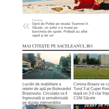
Previous:
Oprit de Poliție pe strada Toamnei în
Săcele, un șofer s-a mutat pe
bancheta din spate. Polițiștii au aflat
rapid și de ce!
MAI CITEȘTE PE SACELEANUL.RO
Lucrări de reabilitare a
Corona Brașov se cal
rețelei de apă pe Bulevardul
Turul 3 al Cupei Ro
Brașovului. Circulația va fi
după un 3-0 clar împ
îngreunată și semaforizată
CSM Săcele
pe durata intervențiilor
6 August 2026