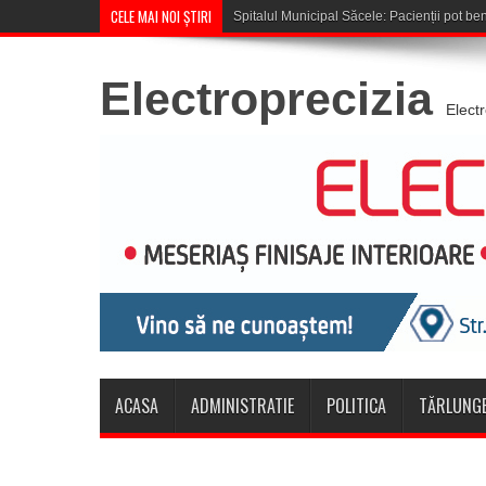
CELE MAI NOI ȘTIRI
Cupa României: CSM Săcele întâ
Electroprecizia
Elect
ACASA
ADMINISTRATIE
POLITICA
TĂRLUNGE