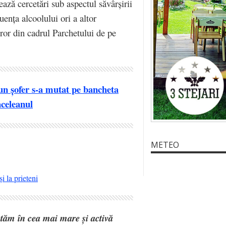
ează cercetări sub aspectul săvârșirii
uența alcoolului ori a altor
ror din cadrul Parchetului de pe
 un șofer s-a mutat pe bancheta
Saceleanul
METEO
i la prieteni
eptăm în cea mai mare și activă