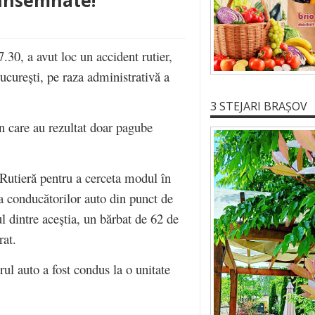
 însemnate!
7.30, a avut loc un accident rutier,
ucurești, pe raza administrativă a
3 STEJARI BRAȘOV
n care au rezultat doar pagube
e Rutieră pentru a cerceta modul în
ea conducătorilor auto din punct de
l dintre aceștia, un bărbat de 62 de
rat.
ul auto a fost condus la o unitate