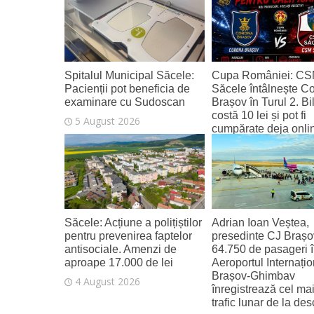
6 August 2026
Spitalul Municipal Săcele:
Cupa României: C
Pacienții pot beneficia de
Săcele întâlnește C
examinare cu Sudoscan
Brașov în Turul 2. Bi
costă 10 lei și pot fi
5 August 2026
cumpărate deja onli
4 August 2026
Săcele: Acțiune a polițiștilor
Adrian Ioan Veștea,
pentru prevenirea faptelor
presedinte CJ Brașo
antisociale. Amenzi de
64.750 de pasageri în
aproape 17.000 de lei
Aeroportul Internațio
Brașov‑Ghimbav
4 August 2026
înregistrează cel ma
trafic lunar de la de