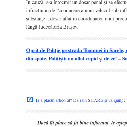
În cauză, s-a întocmit un dosar penal și se efectu
înfractiunii de “conducere a unui vehicul sub infl
substanțe”, dosar aflat în coordonarea unui procu
lângă Judecătoria Brașov.
Oprit de Poliție pe strada Toamnei în Săcele,
din spate. Polițiștii au aflat rapid și de ce! – 
Facebook
Ți-a plăcut articolul? Dă-i un SHARE și va ajunge ș
Dacă îți place să fii bine informat, te așt