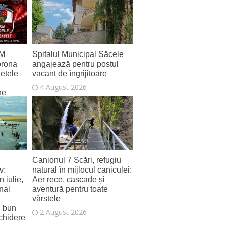
SM
Spitalul Municipal Săcele
orona
angajează pentru postul
letele
vacant de îngrijitoare
4 August 2026
ne
Canionul 7 Scări, refugiu
v:
natural în mijlocul caniculei:
 iulie,
Aer rece, cascade și
nal
aventură pentru toate
vârstele
i bun
2 August 2026
schidere