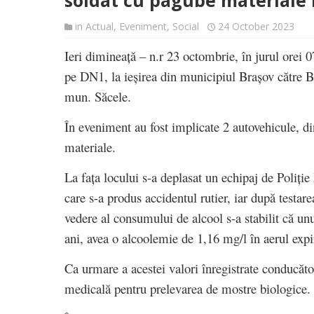
soldat cu pagube materiale
in
Actual
,
Eveniment
,
Social
24 October 2023
Ieri dimineață – n.r 23 octombrie, în jurul orei 0
pe DN1, la ieșirea din municipiul Brașov către B
mun. Săcele.
În eveniment au fost implicate 2 autovehicule, di
materiale.
La fața locului s-a deplasat un echipaj de Poliți
care s-a produs accidentul rutier, iar după testar
vedere al consumului de alcool s-a stabilit că unu
ani, avea o alcoolemie de 1,16 mg/l în aerul expi
Ca urmare a acestei valori înregistrate conducător
medicală pentru prelevarea de mostre biologice.