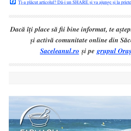
Facebook
Ți-a plăcut articolul? Dă-i un SHARE și va ajunge și la priet
Dacă îți place să fii bine informat, te așt
și activă comunitate online din Să
Saceleanul.ro
și pe
grupul Oraș