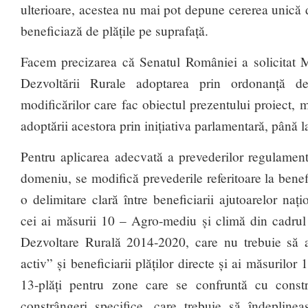
ulterioare, acestea nu mai pot depune cererea unică d
beneficiază de plățile pe suprafață.
Facem precizarea că Senatul României a solicitat Mi
Dezvoltării Rurale adoptarea prin ordonanță d
modificărilor care fac obiectul prezentului proiect, 
adoptării acestora prin inițiativa parlamentară, până 
Pentru aplicarea adecvată a prevederilor regulamen
domeniu, se modifică prevederile referitoare la benefi
o delimitare clară între beneficiarii ajutoarelor națio
cei ai măsurii 10 – Agro-mediu și climă din cadru
Dezvoltare Rurală 2014-2020, care nu trebuie să a
activ” și beneficiarii plăților directe și ai măsurilor
13-plăți pentru zone care se confruntă cu constr
constrângeri specifice, care trebuie să îndeplinea