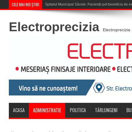
CELE MAI NOI ȘTIRI
Spitalul Municipal Săcele: Pacienții pot beneficia de
Electroprecizia
Electroprecizia
ACASA
ADMINISTRATIE
POLITICA
TĂRLUNGENI
BU