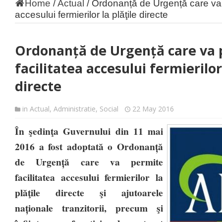
Home
/
Actual
/
Ordonanță de Urgență care va p
accesului fermierilor la plăţile directe
Ordonanță de Urgență care va 
facilitatea accesului fermierilor
directe
in
Actual
,
Administratie
,
Social
22 May 2016
În şedinţa Guvernului din 11 mai
2016 a fost adoptată o Ordonanță
de Urgență care va permite
facilitatea accesului fermierilor la
plăţile directe şi ajutoarele
naționale tranzitorii, precum şi