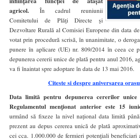
înființarea funcției de atașat
agricol.
În cadrul reuniunii
Comitetului de Plăți Directe și
Dezvoltare Rurală al Comisiei Europene din data de 
votat prin procedură scrisă, în unanimitate, o dero
punere în aplicare (UE) nr. 809/2014 în ceea ce pr
depunerea cererii unice de plată pentru anul 2016, ag
va fi înaintat spre adoptare în data de 13 mai 2016.
Citeste si despre aniversarea orasu
Data limită pentru depunerea cererilor unice
Regulamentul menționat anterior este 15 iun
urmând să fixeze la nivel național data limită până
prezent au depus cererea unică de plată aproximati
cei cca. 1.000.000 de fermieri potențiali beneficiari a