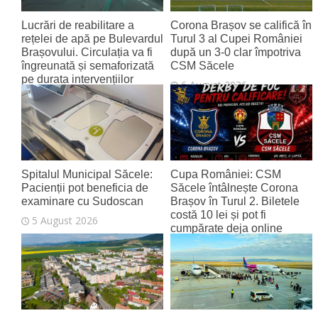
Lucrări de reabilitare a
Corona Brașov se califică în
rețelei de apă pe Bulevardul
Turul 3 al Cupei României
Brașovului. Circulația va fi
după un 3-0 clar împotriva
îngreunată și semaforizată
CSM Săcele
pe durata intervențiilor
6 August 2026
6 August 2026
Spitalul Municipal Săcele:
Cupa României: CSM
Pacienții pot beneficia de
Săcele întâlnește Corona
examinare cu Sudoscan
Brașov în Turul 2. Biletele
costă 10 lei și pot fi
5 August 2026
cumpărate deja online
4 August 2026