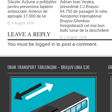
Săcele: Acțiune a polițiștilor
Adrian Ioan Veștea,
pentru prevenirea faptelor
presedinte CJ Brașov:
antisociale. Amenzi de
64.750 de pasageri în iulie,
aproape 17.000 de lei
Aeroportul Internațional
Brașov‑Ghimbav
4 August 2026
înregistrează cel mai bun
trafic lunar de la deschidere
LEAVE A REPLY
2 August 2026
You must be
logged in
to post a comment.
ORAR TRANSPORT TĂRLUNGENI – BRAȘOV LINIA 530
OR