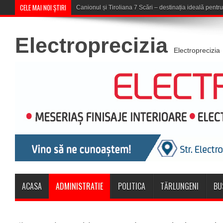
CELE MAI NOI ȘTIRI
Concert în aer liber la Komeea Café
Electroprecizia
Electroprecizia
ACASA
ADMINISTRATIE
POLITICA
TĂRLUNGENI
BU