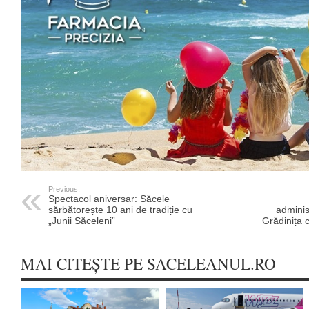
Previous:
Spectacol aniversar: Săcele
sărbătorește 10 ani de tradiție cu
administ
„Junii Săceleni”
Grădinița 
MAI CITEȘTE PE SACELEANUL.RO