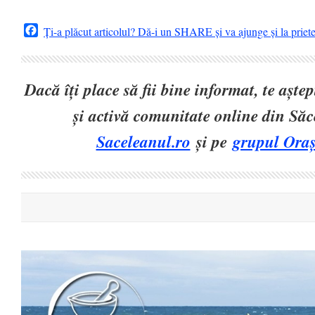
Facebook
Ți-a plăcut articolul? Dă-i un SHARE și va ajunge și la priet
Dacă îți place să fii bine informat, te așt
și activă comunitate online din Să
Saceleanul.ro
și pe
grupul Oraș