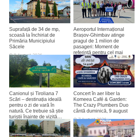
Suprafață de 34 de mp,
Aeroportul Internațional
scoasă la închiriat de
Brașov‑Ghimbav atinge
Primăria Municipiului
pragul de 1 milion de
Săcele
pasageri: Moment de
referință pentru cel mai
8 August 2026
tânăr aeroport al țării
8 August 2026
Canionul și Tiroliana 7
Concert în aer liber la
Scări – destinația ideală
Komeea Café & Garden:
pentru o zi de vară în
The Crazy Plumbers Duo
natură. Ce trebuie să știe
cântă duminică, 9 august
turiștii înainte de vizită…
7 August 2026
7 August 2026