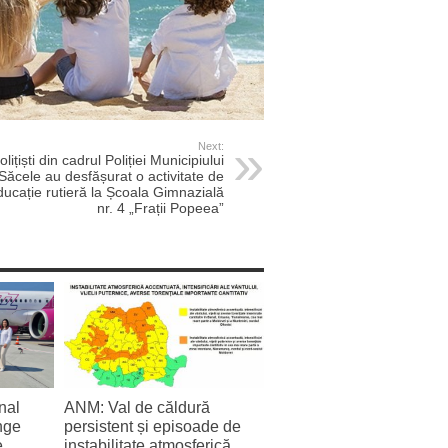
Next:
olițiști din cadrul Poliției Municipiului
Săcele au desfășurat o activitate de
ducație rutieră la Școala Gimnazială
nr. 4 „Frații Popeea”
nal
ANM: Val de căldură
nge
persistent și episoade de
e
instabilitate atmosferică