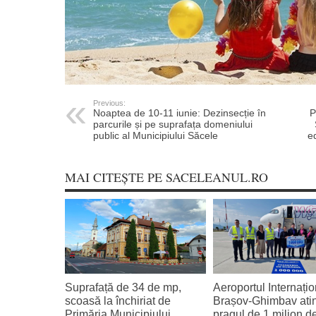
Previous:
Noaptea de 10-11 iunie: Dezinsecție în
P
parcurile și pe suprafața domeniului
public al Municipiului Săcele
e
MAI CITEȘTE PE SACELEANUL.RO
Suprafață de 34 de mp,
Aeroportul Internațio
scoasă la închiriat de
Brașov‑Ghimbav ati
Primăria Municipiului
pragul de 1 milion d