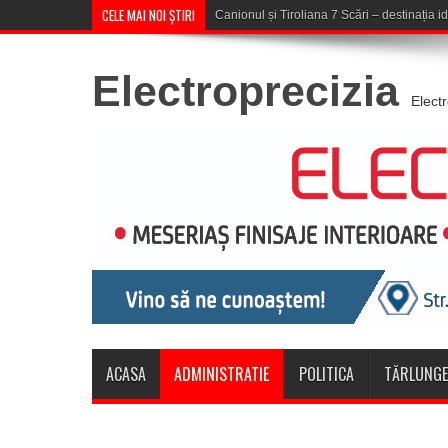
CELE MAI NOI ȘTIRI
Concert în aer liber la Komeea Café &a
Electroprecizia
Elect
ACASA
ADMINISTRATIE
POLITICA
TĂRLUNGE