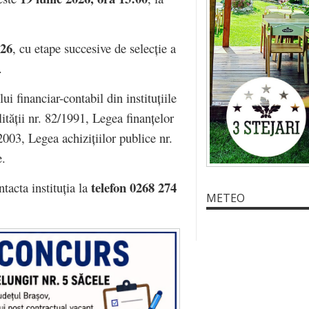
026
, cu etape succesive de selecție a
.
i financiar-contabil din instituțiile
tății nr. 82/1991, Legea finanțelor
03, Legea achizițiilor publice nr.
e.
telefon 0268 274
tacta instituția la
METEO