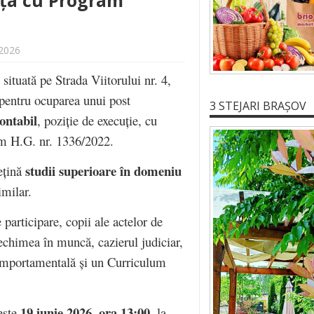
ița cu Program
 2026
situată pe Strada Viitorului nr. 4,
 pentru ocuparea unui post
3 STEJARI BRAȘOV
ontabil
, poziție de execuție, cu
rm H.G. nr. 1336/2022.
studii superioare în domeniu
ețină
imilar.
 participare, copii ale actelor de
echimea în muncă, cazierul judiciar,
 comportamentală și un Curriculum
19 iunie 2026, ora 13:00
este
, la