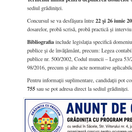
sediul grădiniței.
22 și 26 iunie 2
Concursul se va desfășura între
dosarelor, probă scrisă, probă practică și interviu
Bibliografia
include legislația specifică domeniulu
publice și de învățământ, precum: Legea contabili
publice nr. 500/2002, Codul muncii – Legea 53/20
98/2016, precum și alte acte normative aplicabil
Pentru informații suplimentare, candidații pot con
755
sau se pot adresa direct la sediul grădiniței.