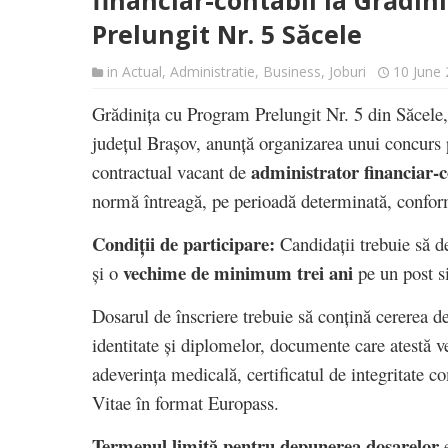
financiar-contabil la Grădin
Prelungit Nr. 5 Săcele
in
Actual
,
Administratie
,
Business
,
Joburi
10 June
Grădinița cu Program Prelungit Nr. 5 din Săcele, 
județul Brașov, anunță organizarea unui concurs
administrator financiar-c
contractual vacant de
normă întreagă, pe perioadă determinată, confo
Condiții de participare:
Candidații trebuie să d
vechime de minimum trei ani
și o
pe un post s
Dosarul de înscriere trebuie să conțină cererea de
identitate și diplomelor, documente care atestă v
adeverința medicală, certificatul de integritate
Vitae în format Europass.
Termenul limită pentru depunerea dosarelor