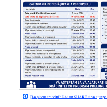
Facebook
Ți-a plăcut articolul? Dă-i un SHARE și va ajunge ș