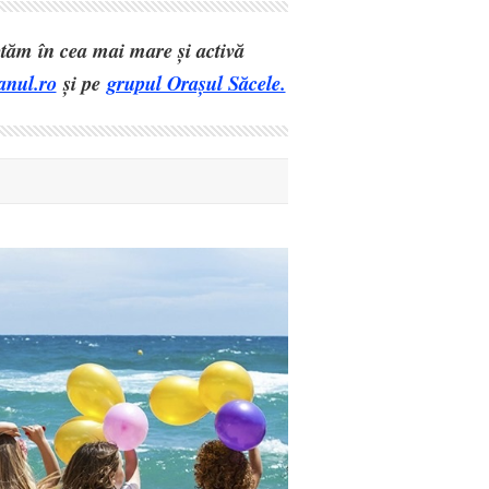
eptăm în cea mai mare și activă
anul.ro
și pe
grupul Orașul Săcele.