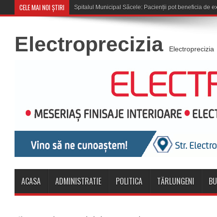
CELE MAI NOI ȘTIRI
Cupa României: CSM Săcele
Electroprecizia
Electroprecizia
ACASA
ADMINISTRATIE
POLITICA
TĂRLUNGENI
BU