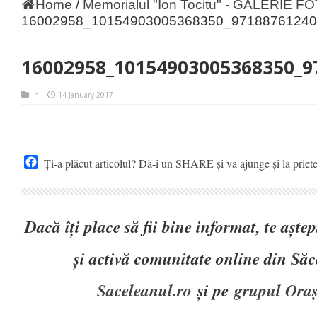
Home
/
Memorialul "Ion Tocitu" - GALERIE F
16002958_10154903005368350_97188761240
16002958_10154903005368350_9
in
14 January 2017
Facebook
Ți-a plăcut articolul? Dă-i un SHARE și va ajunge și la priet
Dacă îți place să fii bine informat, te așt
și activă comunitate online din Să
Saceleanul.ro
și pe
grupul Oraș