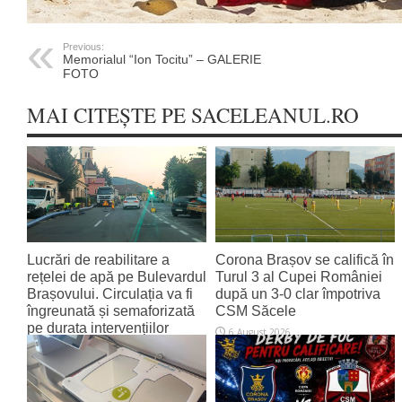
Previous:
Memorialul “Ion Tocitu” – GALERIE
FOTO
MAI CITEȘTE PE SACELEANUL.RO
Lucrări de reabilitare a
Corona Brașov se califică în
rețelei de apă pe Bulevardul
Turul 3 al Cupei României
Brașovului. Circulația va fi
după un 3-0 clar împotriva
îngreunată și semaforizată
CSM Săcele
pe durata intervențiilor
6 August 2026
6 August 2026