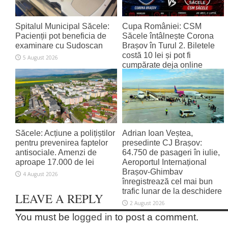
Spitalul Municipal Săcele:
Cupa României: CSM
Pacienții pot beneficia de
Săcele întâlnește Corona
examinare cu Sudoscan
Brașov în Turul 2. Biletele
costă 10 lei și pot fi
5 August 2026
cumpărate deja online
4 August 2026
Săcele: Acțiune a polițiștilor
Adrian Ioan Veștea,
pentru prevenirea faptelor
presedinte CJ Brașov:
antisociale. Amenzi de
64.750 de pasageri în iulie,
aproape 17.000 de lei
Aeroportul Internațional
Brașov‑Ghimbav
4 August 2026
înregistrează cel mai bun
trafic lunar de la deschidere
LEAVE A REPLY
2 August 2026
You must be
logged in
to post a comment.