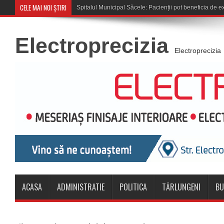
CELE MAI NOI ȘTIRI
Cupa României: CSM Săcele î
Electroprecizia
Electroprecizia
ACASA
ADMINISTRATIE
POLITICA
TĂRLUNGENI
BU