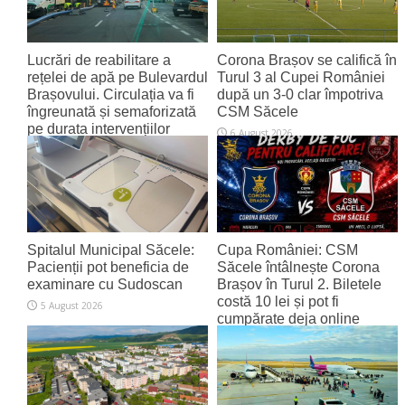
Lucrări de reabilitare a
Corona Brașov se califică în
rețelei de apă pe Bulevardul
Turul 3 al Cupei României
Brașovului. Circulația va fi
după un 3-0 clar împotriva
îngreunată și semaforizată
CSM Săcele
pe durata intervențiilor
6 August 2026
6 August 2026
Spitalul Municipal Săcele:
Cupa României: CSM
Pacienții pot beneficia de
Săcele întâlnește Corona
examinare cu Sudoscan
Brașov în Turul 2. Biletele
costă 10 lei și pot fi
5 August 2026
cumpărate deja online
4 August 2026