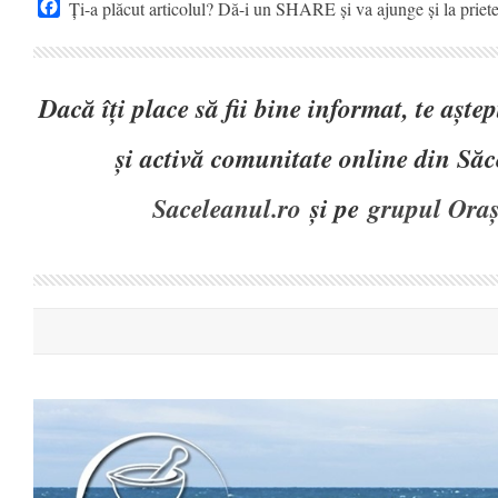
Facebook
Ți-a plăcut articolul? Dă-i un SHARE și va ajunge și la priet
Dacă îți place să fii bine informat, te așt
și activă comunitate online din Să
Saceleanul.ro
și pe
grupul Oraș