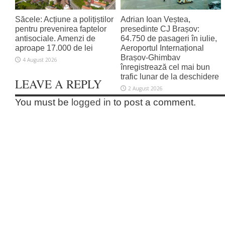
Săcele: Acțiune a polițiștilor
Adrian Ioan Veștea,
pentru prevenirea faptelor
presedinte CJ Brașov:
antisociale. Amenzi de
64.750 de pasageri în iulie,
aproape 17.000 de lei
Aeroportul Internațional
Brașov‑Ghimbav
4 August 2026
înregistrează cel mai bun
trafic lunar de la deschidere
LEAVE A REPLY
2 August 2026
You must be
logged in
to post a comment.