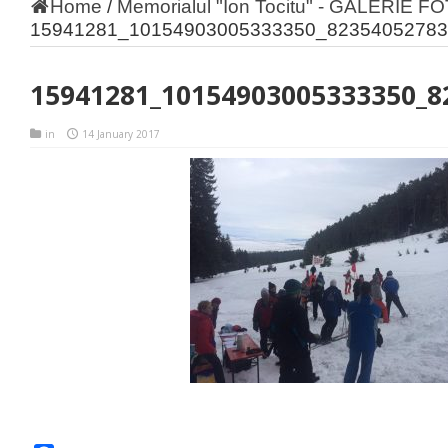
Home
/
Memorialul "Ion Tocitu" - GALERIE F
15941281_10154903005333350_82354052783
15941281_10154903005333350_8
in
14 January 2017