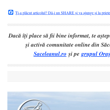
Facebook
Ți-a plăcut articolul? Dă-i un SHARE și va ajunge și la priet
Dacă îți place să fii bine informat, te așt
și activă comunitate online din Să
Saceleanul.ro
și pe
grupul Oraș