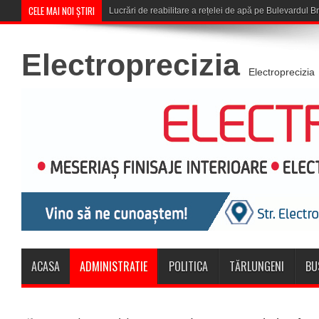
CELE MAI NOI ȘTIRI
Corona Brașov se cal
Electroprecizia
Electroprecizia
ACASA
ADMINISTRATIE
POLITICA
TĂRLUNGENI
BU