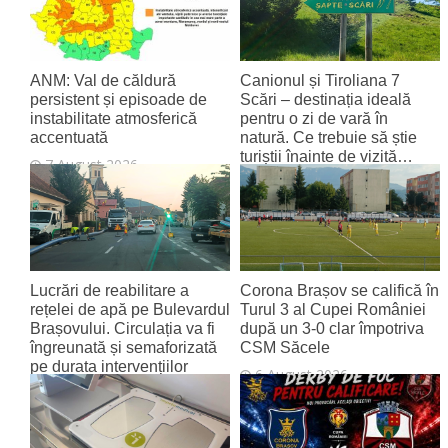
ANM: Val de căldură
Canionul și Tiroliana 7
persistent și episoade de
Scări – destinația ideală
instabilitate atmosferică
pentru o zi de vară în
accentuată
natură. Ce trebuie să știe
turiștii înainte de vizită…
7 August 2026
7 August 2026
Lucrări de reabilitare a
Corona Brașov se califică în
rețelei de apă pe Bulevardul
Turul 3 al Cupei României
Brașovului. Circulația va fi
după un 3-0 clar împotriva
îngreunată și semaforizată
CSM Săcele
pe durata intervențiilor
6 August 2026
6 August 2026