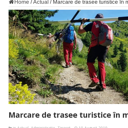
Home
/
Actual
/
Marcare de trasee turistice în 
Marcare de trasee turistice în 
in
Actual
,
Administratie
,
Tineret
10 August 2019