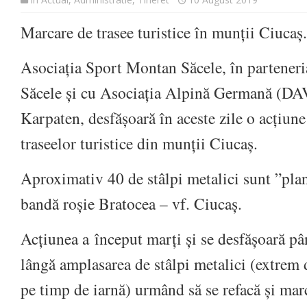
Marcare de trasee turistice în munții Ciucaș.
Asociația Sport Montan Săcele, în partener
Săcele și cu Asociația Alpină Germană (DAV
Karpaten, desfășoară în aceste zile o acțiun
traseelor turistice din munții Ciucaș.
Aproximativ 40 de stâlpi metalici sunt ”plan
bandă roșie Bratocea – vf. Ciucaș.
Acțiunea a
început marți și se desfășoară p
lângă amplasarea de stâlpi metalici (extrem d
pe timp de iarnă) urmând să se refacă și marc