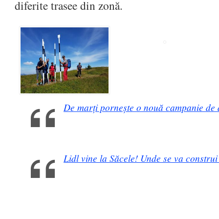
diferite trasee din zonă.
De marți pornește o nouă campanie de d
Lidl vine la Săcele! Unde se va constru