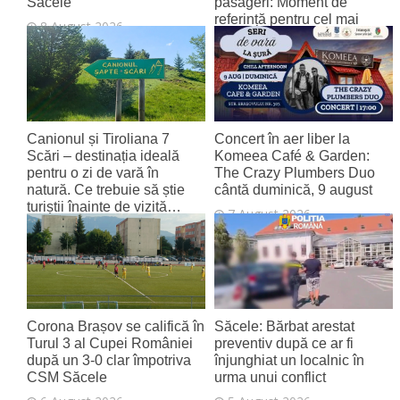
Săcele
pasageri: Moment de
referință pentru cel mai
8 August 2026
tânăr aeroport al țării
8 August 2026
Canionul și Tiroliana 7
Concert în aer liber la
Scări – destinația ideală
Komeea Café & Garden:
pentru o zi de vară în
The Crazy Plumbers Duo
natură. Ce trebuie să știe
cântă duminică, 9 august
turiștii înainte de vizită…
7 August 2026
7 August 2026
Corona Brașov se califică în
Săcele: Bărbat arestat
Turul 3 al Cupei României
preventiv după ce ar fi
după un 3-0 clar împotriva
înjunghiat un localnic în
CSM Săcele
urma unui conflict