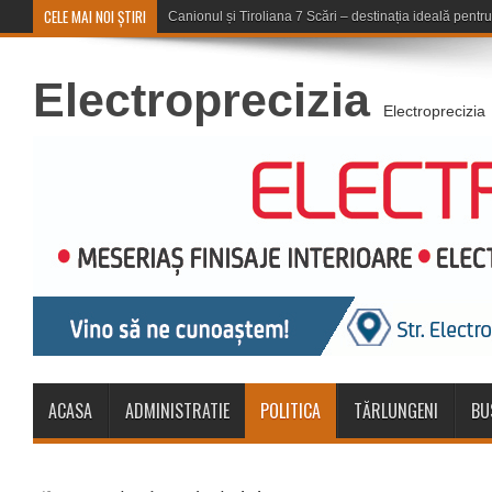
CELE MAI NOI ȘTIRI
Concert în aer liber la Komeea Café &
Electroprecizia
Electroprecizia
ACASA
ADMINISTRATIE
POLITICA
TĂRLUNGENI
BU