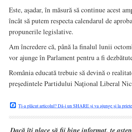
Este, așadar, în măsură să continue acest amp
încât să putem respecta calendarul de aprob
propunerile legislative.
Am încredere că, până la finalul lunii octomb
vor ajunge în Parlament pentru a fi dezbătute 
România educată trebuie să devină o realitat
președintele Partidului Național Liberal Nic
Facebook
Ți-a plăcut articolul? Dă-i un SHARE și va ajunge și la priet
Dacă îți place să fii bine informat, te așt