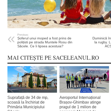
Previous:
Șoferul unui moped a fost prins de
Duminică î
polițisti pe strada Muntele Rosu din
la rugby. 
Săcele. Ce îi lipsea acestuia?
ACS
MAI CITEȘTE PE SACELEANUL.RO
Suprafață de 34 de mp,
Aeroportul Internațional
scoasă la închiriat de
Brașov‑Ghimbav atinge
Primăria Municipiului
pragul de 1 milion de