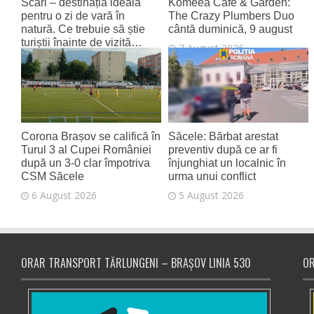
Scări – destinația ideală
Komeea Café & Garden:
pentru o zi de vară în
The Crazy Plumbers Duo
natură. Ce trebuie să știe
cântă duminică, 9 august
turiștii înainte de vizită…
7 August 2026
7 August 2026
Corona Brașov se califică în
Săcele: Bărbat arestat
Turul 3 al Cupei României
preventiv după ce ar fi
după un 3-0 clar împotriva
înjunghiat un localnic în
CSM Săcele
urma unui conflict
6 August 2026
5 August 2026
ORAR TRANSPORT TĂRLUNGENI – BRAȘOV LINIA 530
OR