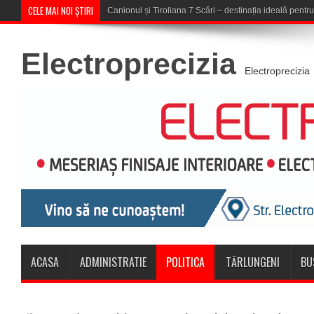
CELE MAI NOI ȘTIRI
Concert în aer liber la Komeea Café
Electroprecizia
Electroprecizia
ACASA
ADMINISTRATIE
POLITICA
TĂRLUNGENI
BU