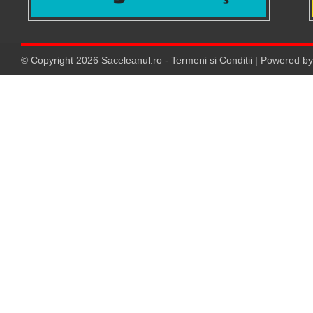
© Copyright
2026
Saceleanul.ro
-
Termeni si Conditii
| Powered b