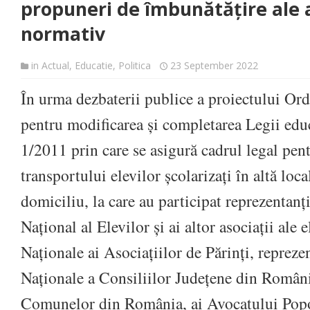
propuneri de îmbunătățire ale 
normativ
in
Actual
,
Educatie
,
Politica
23 September 2022
În urma dezbaterii publice a proiectului Or
pentru modificarea și completarea Legii educ
1/2011 prin care se asigură cadrul legal pen
transportului elevilor școlarizați în altă loca
domiciliu, la care au participat reprezentanț
Național al Elevilor și ai altor asociații ale e
Naționale ai Asociațiilor de Părinți, repreze
Naționale a Consiliilor Județene din Români
Comunelor din România, ai Avocatului Poporu