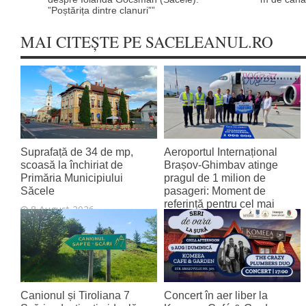
”Poștărița dintre clanuri””
MAI CITEȘTE PE SACELEANUL.RO
Suprafață de 34 de mp,
Aeroportul Internațional
scoasă la închiriat de
Brașov‑Ghimbav atinge
Primăria Municipiului
pragul de 1 milion de
Săcele
pasageri: Moment de
referință pentru cel mai
8 August 2026
tânăr aeroport al țării
8 August 2026
Canionul și Tiroliana 7
Concert în aer liber la