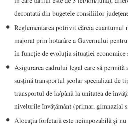
în care tariful este de 3 lei/km/lună), difer
decontată din bugetele consiliilor județen
Reglementarea potrivit căreia cuantumul m
majorat prin hotarâre a Guvernului pentru a
în funcție de evoluția situației economice 
Asigurarea cadrului legal care să permită a
susțină transportul școlar specializat de t
transportul de la/până la unitatea de învăţ
nivelurile învățământ (primar, gimnazial si
Alocația forfetară este neimpozabilă și nu v