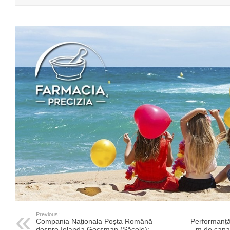
Previous:
Compania Naționala Poșta Română
Performanță
despre Iolanda Gocsman (Săcele):
m de cana