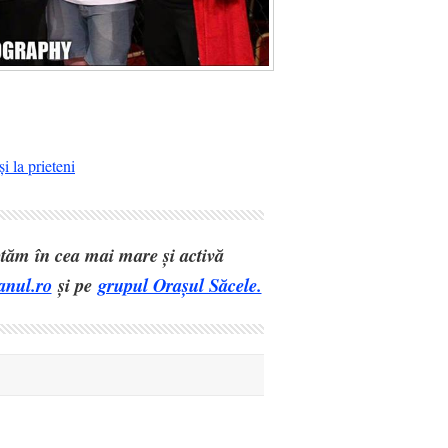
i la prieteni
eptăm în cea mai mare și activă
anul.ro
și pe
grupul Orașul Săcele.