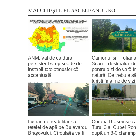
MAI CITEȘTE PE SACELEANUL.RO
ANM: Val de căldură
Canionul și Tirolian
persistent și episoade de
Scări – destinația id
instabilitate atmosferică
pentru o zi de vară î
accentuată
natură. Ce trebuie să
turiștii înainte de vi
7 August 2026
7 August 2026
Lucrări de reabilitare a
Corona Brașov se cal
rețelei de apă pe Bulevardul
Turul 3 al Cupei Ro
Brașovului. Circulația va fi
după un 3-0 clar împ