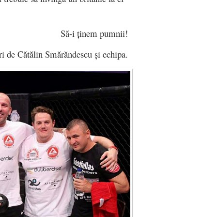
Să-i ținem pumnii!
uri de Cătălin Smărăndescu și echipa.