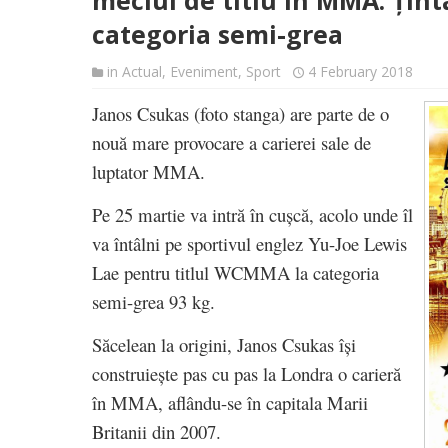
meciul de titlu în MMA. Țint
categoria semi-grea
in
Actual
,
Eveniment
,
Sport
4 February 2018
Janos Csukas (foto stanga) are parte de o
nouă mare provocare a carierei sale de
luptator MMA.
Pe 25 martie va intră în cușcă, acolo unde îl
va întâlni pe sportivul englez Yu-Joe Lewis
Lae pentru titlul WCMMA la categoria
semi-grea 93 kg.
Săcelean la origini, Janos Csukas își
construiește pas cu pas la Londra o carieră
în MMA, aflându-se în capitala Marii
Britanii din 2007.