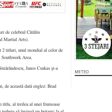
ri de celebrul Cătălin
 Martial Arts).
 2 titluri, unul mondial al celor de
A Southwork Area.
 Smărăndescu, Janos Csukas și-a
METEO
ui, de această dată englez: Brad
titlu, al treilea al unei frumoase
i trebuie să învingă un britanic la el