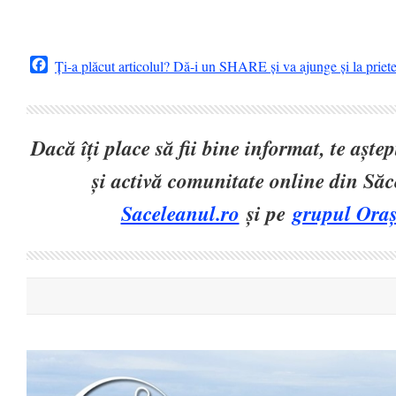
Facebook
Ți-a plăcut articolul? Dă-i un SHARE și va ajunge și la priet
Dacă îți place să fii bine informat, te așt
și activă comunitate online din Să
Saceleanul.ro
și pe
grupul Oraș