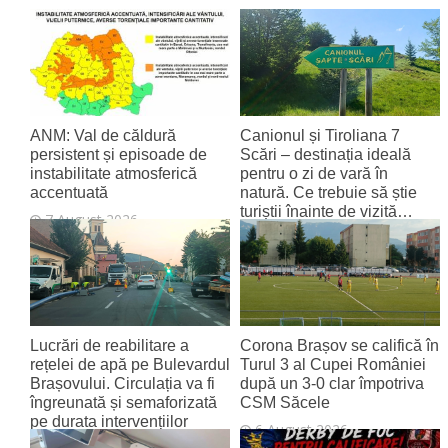
ANM: Val de căldură
Canionul și Tiroliana 7
persistent și episoade de
Scări – destinația ideală
instabilitate atmosferică
pentru o zi de vară în
accentuată
natură. Ce trebuie să știe
turiștii înainte de vizită…
7 August 2026
7 August 2026
Lucrări de reabilitare a
Corona Brașov se califică în
rețelei de apă pe Bulevardul
Turul 3 al Cupei României
Brașovului. Circulația va fi
după un 3-0 clar împotriva
îngreunată și semaforizată
CSM Săcele
pe durata intervențiilor
6 August 2026