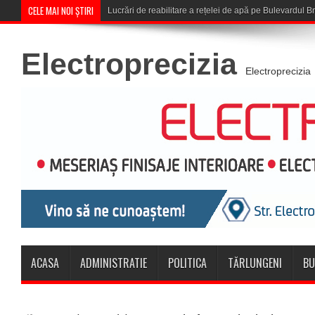
CELE MAI NOI ȘTIRI
Corona Brașov se califică în Tur
Electroprecizia
Electroprecizia
ACASA
ADMINISTRATIE
POLITICA
TĂRLUNGENI
BU