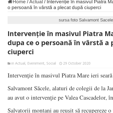
Home
/
Actual
/
Intervenție în masivul Piatra M
o persoană în vârstă a plecat după ciuperci
sursa foto Salvamont Sacele
Intervenție în masivul Piatra Ma
dupa ce o persoană în vârstă a 
ciuperci
in
Actual
,
Eveniment
,
Social
29 October 2020
Intervenție în masivul Piatra Mare ieri seară
Salvamont Săcele, alaturi de colegii de la 
au avut o intervenție pe Valea Cascadelor, î
Salvatorii montani au reușit să recupereze o 