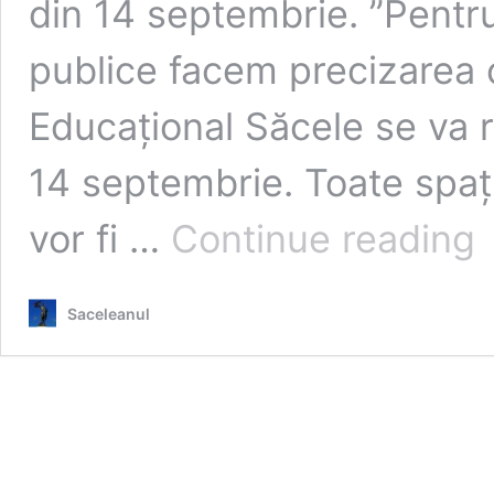
din 14 septembrie. ”Pentru
publice facem precizarea c
Educațional Săcele se va 
14 septembrie. Toate spații
EX
vor fi …
Continue reading
Pl
se
de
Saceleanul
de
a
act
cu
di
Ce
Mu
și