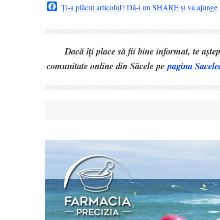
Facebook
Ți-a plăcut articolul? Dă-i un SHARE și va ajunge ș
Dacă îți place să fii bine informat, te așt
comunitate online din Săcele pe
pagina Sacele