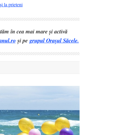
i la prieteni
eptăm în cea mai mare și activă
anul.ro
și pe
grupul Orașul Săcele.