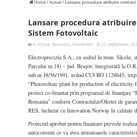
Home
/
Actual
/
Lansare procedura atribuire contract 
Lansare procedura atribuire 
Sistem Fotovoltaic
in
Actual
,
Business
,
Eveniment
22 September 20
Electroprecizia S.A., cu sediul în mun. Săcele, str
Parcului nr.18) – jud. Braşov, înregistrată la O.
sub nr J8/56/1991, având CUI RO 1128645, impl
“Photovoltaic plant for production of electricity
proiect co-finantat prin programul de finanţare 
Romania” conform Contractului/Ofertei de garant
RES, încheiat cu Innovation Norway în calitate d
Proiectul aprobat pentru finantare prevede realiza
autoconsum ce va avea urmatoarele caracteristici 