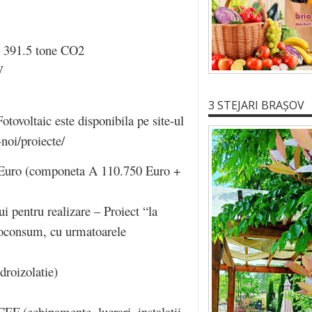
– 391.5 tone CO2
V
3 STEJARI BRAȘOV
otovoltaic este disponibila pe site-ul
noi/proiecte/
50 Euro (componeta A 110.750 Euro +
ui pentru realizare – Proiect “la
utoconsum, cu urmatoarele
roizolatie)
EF (echipamente, lucrari, instalatii