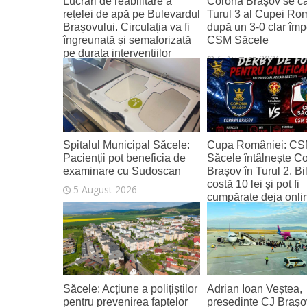
Lucrări de reabilitare a
Corona Brașov se cal
rețelei de apă pe Bulevardul
Turul 3 al Cupei Ro
Brașovului. Circulația va fi
după un 3-0 clar împ
îngreunată și semaforizată
CSM Săcele
pe durata intervențiilor
6 August 2026
6 August 2026
Spitalul Municipal Săcele:
Cupa României: C
Pacienții pot beneficia de
Săcele întâlnește C
examinare cu Sudoscan
Brașov în Turul 2. Bi
costă 10 lei și pot fi
5 August 2026
cumpărate deja onli
4 August 2026
Săcele: Acțiune a polițiștilor
Adrian Ioan Veștea,
pentru prevenirea faptelor
presedinte CJ Brașo