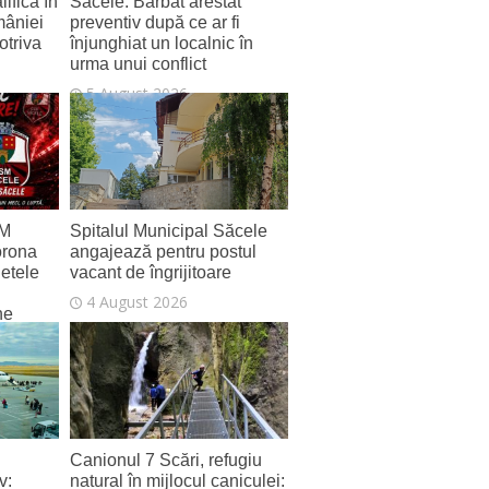
ifică în
Săcele: Bărbat arestat
mâniei
preventiv după ce ar fi
otriva
înjunghiat un localnic în
urma unui conflict
5 August 2026
SM
Spitalul Municipal Săcele
orona
angajează pentru postul
letele
vacant de îngrijitoare
4 August 2026
ne
Canionul 7 Scări, refugiu
v:
natural în mijlocul caniculei: