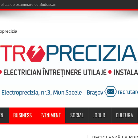
roprecizia
NI
BUSINESS
EVENIMENT
SOCIAL
JOBURI
CULTURA
RECICLEAZĂ LA BRI