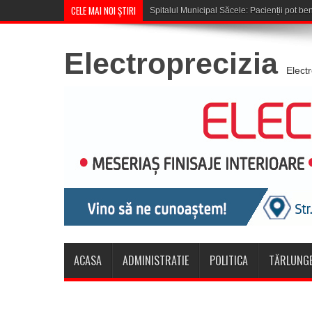
CELE MAI NOI ȘTIRI
Cupa României: CSM Săcele întâln
Electroprecizia
Elect
ACASA
ADMINISTRATIE
POLITICA
TĂRLUNGE