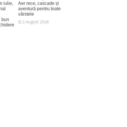
 iulie,
Aer rece, cascade și
nal
aventură pentru toate
vârstele
i bun
2 August 2026
schidere