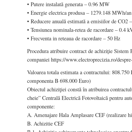
• Putere instalată generata – 0.96 MW
• Energie electrica produsa – 1279.148 MWh/an
• Reducere anuală estimată a emisiilor de CO2 
• Tensiunea nominala-retea de racordare – 0.4 k
• Frecventa in reteaua de racordare – 50 Hz
Procedura atribuire contract de achiziție Sistem F
companiei https://www.electroprecizia.ro/despre-
Valoarea totala estimata a contractului: 808.7
componenta B 698.000 Euro)
Obiectul achiziţiei constă în atribuirea contractul
cheie” Centrală Electrică Fotovoltaică pentru a
componente:
A. Amenajare Hala Amplasare CEF (realizare hid
B. Achizitie CEF
B.1. Achizitie echipamente tehnologice apentru C