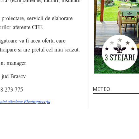
proiectare, servicii de elaborare
urilor aferente CEF.
tigatoare va fi acea oferta care
icipare si are pretul cel mai scazut.
ent manager
, jud Brasov
68 273 775
METEO
iei săcelene Electroprecizia