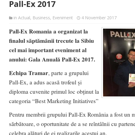
Pall-Ex 2017
in
Actual
,
Business
,
Eveniment
4 November 2017
Pall-Ex Romania a organizat la
finalul săptămânii trecute la Sibiu
cel mai important eveniment al
anului: Gala Anuală Pall-Ex 2017.
Echipa Tramar
, parte a grupului
Pall-Ex, a adus acasă trofeul și
diploma cuvenite primul loc obținut la
categoria “Best Marketing Initiatives”
Pentru membrii grupului Pall-Ex România a fost un 
sărbătoare, o oportunitate de a se reîntâlnii cu partener
celebra alături de ei realizarile acestui an.