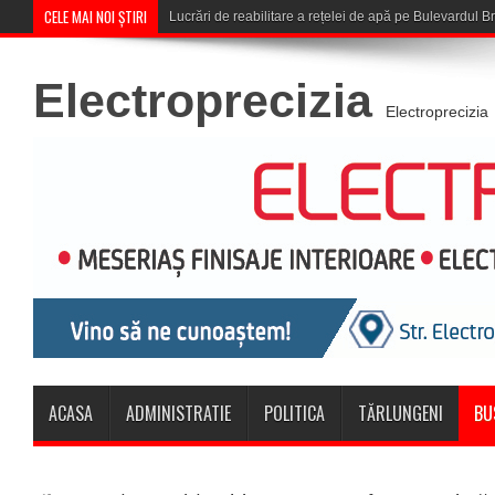
CELE MAI NOI ȘTIRI
Corona Brașov se califică în Turul
Electroprecizia
Electroprecizia
ACASA
ADMINISTRATIE
POLITICA
TĂRLUNGENI
BU