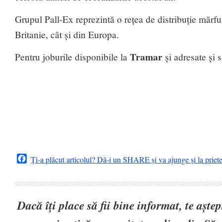
Grupul Pall-Ex reprezintă o rețea de distribuție mărfu
Britanie, cât și din Europa.
Tramar
Pentru joburile disponibile la
și adresate și 
Facebook
Ți-a plăcut articolul? Dă-i un SHARE și va ajunge și la priet
Dacă îți place să fii bine informat, te așt