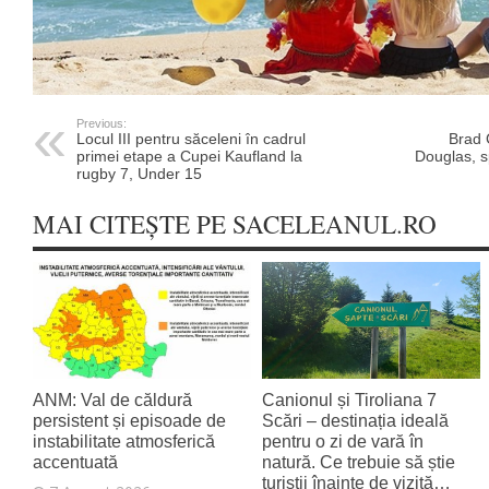
Previous:
Locul III pentru săceleni în cadrul
Brad 
primei etape a Cupei Kaufland la
Douglas, s
rugby 7, Under 15
MAI CITEȘTE PE SACELEANUL.RO
ANM: Val de căldură
Canionul și Tiroliana 7
persistent și episoade de
Scări – destinația ideală
instabilitate atmosferică
pentru o zi de vară în
accentuată
natură. Ce trebuie să știe
turiștii înainte de vizită…