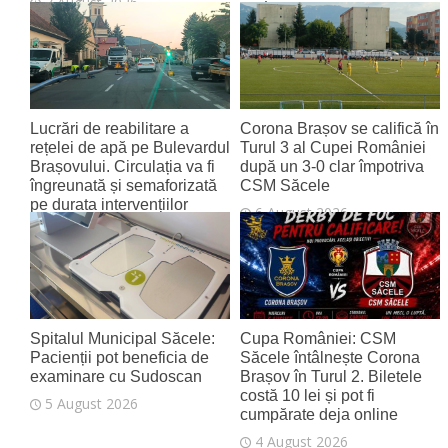
7 August 2026
7 August 2026
Lucrări de reabilitare a
Corona Brașov se califică în
rețelei de apă pe Bulevardul
Turul 3 al Cupei României
Brașovului. Circulația va fi
după un 3-0 clar împotriva
îngreunată și semaforizată
CSM Săcele
pe durata intervențiilor
6 August 2026
6 August 2026
Spitalul Municipal Săcele:
Cupa României: CSM
Pacienții pot beneficia de
Săcele întâlnește Corona
examinare cu Sudoscan
Brașov în Turul 2. Biletele
costă 10 lei și pot fi
5 August 2026
cumpărate deja online
4 August 2026