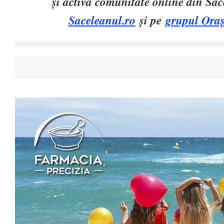
și activă comunitate online din Să
Saceleanul.ro
și pe
grupul Oraș