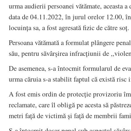
urma audierii persoanei vătămate, aceasta a d
data de 04.11.2022, în jurul orelor 12.00, în
locuința sa, a fost agresată fizic de către
Persoana vătămată a formulat plângere penal
său, pentru săvârșirea infracțiunii de ,,violen
De asemenea, s-a întocmit formularul de eval
urma căruia s-a stabilit faptul că există risc
A fost emis ordin de protecție provizoriu î
reclamate, care îl obligă pe acesta să păstre
metri față de victimă și față de membrii fami
S-a întocmit dosar penal sub aspectul săvârși