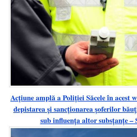
Acțiune amplă a Poliției Săcele în acest 
depistarea și sancționarea șoferilor băuți
sub influența altor subsțanțe –