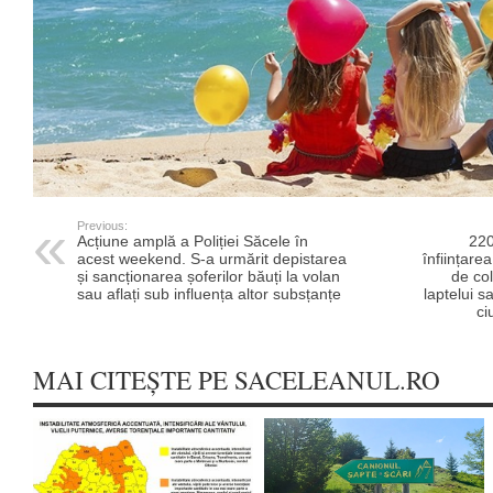
Previous:
Acțiune amplă a Poliției Săcele în
220
acest weekend. S-a urmărit depistarea
înființare
și sancționarea șoferilor băuți la volan
de col
sau aflați sub influența altor subsțanțe
laptelui s
ci
MAI CITEȘTE PE SACELEANUL.RO