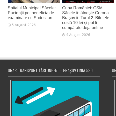
Spitalul Municipal Săcele:
Cupa României: CSM
Pacienții pot beneficia de
Săcele întâlnește Corona
examinare cu Sudoscan
Brașov în Turul 2. Biletele
costă 10 lei și pot fi
5 August 2026
cumpărate deja online
4 August 2026
ORAR TRANSPORT TĂRLUNGENI – BRAȘOV LINIA 530
OR