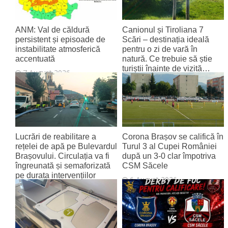
ANM: Val de căldură
Canionul și Tiroliana 7
persistent și episoade de
Scări – destinația ideală
instabilitate atmosferică
pentru o zi de vară în
accentuată
natură. Ce trebuie să știe
turiștii înainte de vizită…
7 August 2026
7 August 2026
Lucrări de reabilitare a
Corona Brașov se califică în
rețelei de apă pe Bulevardul
Turul 3 al Cupei României
Brașovului. Circulația va fi
după un 3-0 clar împotriva
îngreunată și semaforizată
CSM Săcele
pe durata intervențiilor
6 August 2026
6 August 2026