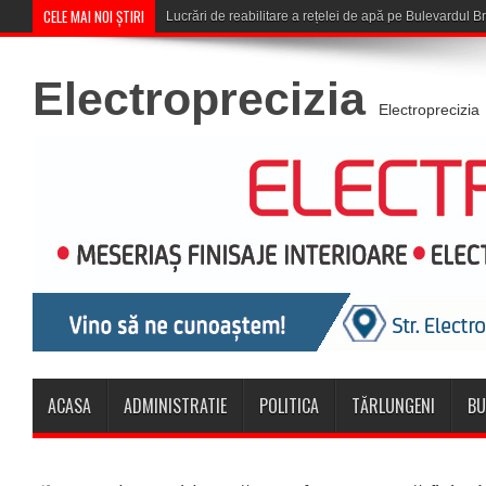
CELE MAI NOI ȘTIRI
Corona Brașov se califică în Turul
Electroprecizia
Electroprecizia
ACASA
ADMINISTRATIE
POLITICA
TĂRLUNGENI
BU