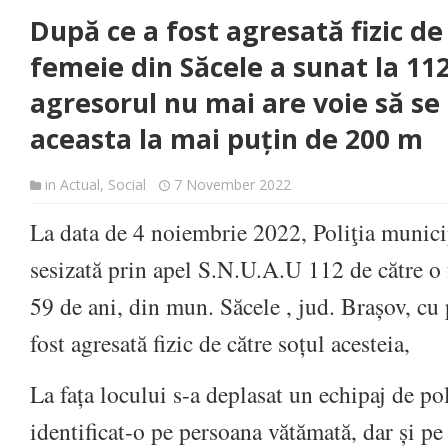
După ce a fost agresată fizic de 
femeie din Săcele a sunat la 11
agresorul nu mai are voie să se
aceasta la mai puțin de 200 m
in
Actual
,
Social
7 November 2022
La data de 4 noiembrie 2022, Poliţia municip
sesizată prin apel S.N.U.A.U 112 de către o 
59 de ani, din mun. Săcele , jud. Brașov, cu p
fost agresată fizic de către soțul acesteia,
La fața locului s-a deplasat un echipaj de pol
identificat-o pe persoana vătămată, dar și pe 