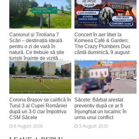
8 August 2026
Canionul și Tiroliana 7
Concert în aer liber la
Scări – destinația ideală
Komeea Café & Garden:
pentru o zi de vară în
The Crazy Plumbers Duo
natură. Ce trebuie să știe
cântă duminică, 9 august
turiștii înainte de vizită…
7 August 2026
7 August 2026
Corona Brașov se califică în
Săcele: Bărbat arestat
Turul 3 al Cupei României
preventiv după ce ar fi
după un 3-0 clar împotriva
înjunghiat un localnic în
CSM Săcele
urma unui conflict
6 August 2026
5 August 2026