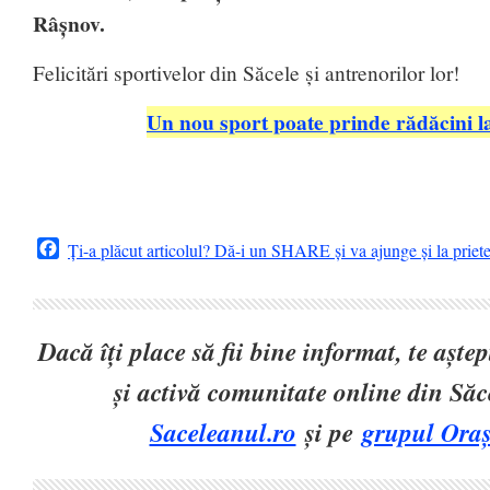
Râșnov.
Felicitări sportivelor din Săcele și antrenorilor lor!
Un nou sport poate prinde rădăcini la
Facebook
Ți-a plăcut articolul? Dă-i un SHARE și va ajunge și la priet
Dacă îți place să fii bine informat, te așt
și activă comunitate online din Să
Saceleanul.ro
și pe
grupul Oraș