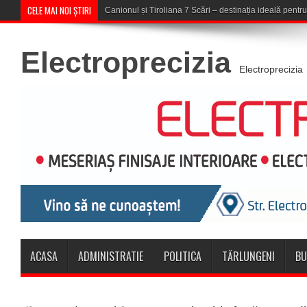
CELE MAI NOI ȘTIRI
Concert în aer liber la Komeea Ca
Electroprecizia
Electroprecizia
ACASA
ADMINISTRATIE
POLITICA
TĂRLUNGENI
BU