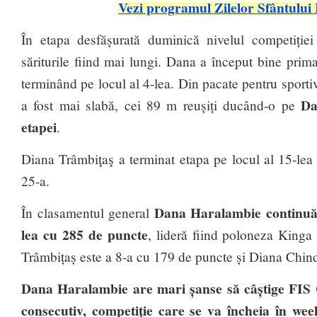
Vezi programul Zilelor Sfântului
În etapa desfășurată duminică nivelul competiției
săriturile fiind mai lungi. Dana a început bine pri
terminând pe locul al 4-lea. Din pacate pentru sporti
Da
a fost mai slabă, cei 89 m reușiți ducând-o pe
etapei
.
Diana Trâmbiţaş a terminat etapa pe locul al 15-lea 
25-a.
Dana Haralambie continuă s
În clasamentul general
lea cu 285 de puncte
, lideră fiind poloneza King
Trâmbițaș este a 8-a cu 179 de puncte și Diana Chindr
Dana Haralambie are mari șanse să câștige FIS 
consecutiv, competiție care se va încheia în we