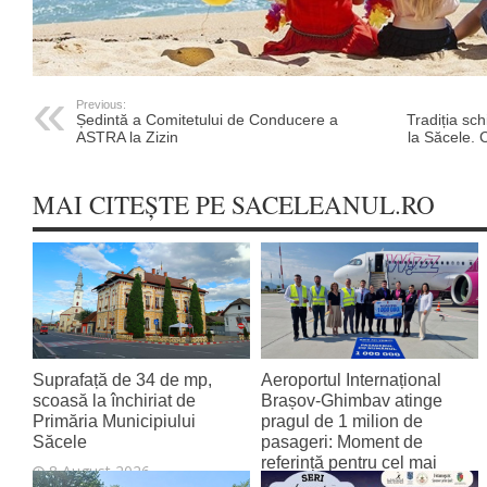
Previous:
Ședintă a Comitetului de Conducere a
Tradiția sch
ASTRA la Zizin
la Săcele.
MAI CITEȘTE PE SACELEANUL.RO
Suprafață de 34 de mp,
Aeroportul Internațional
scoasă la închiriat de
Brașov‑Ghimbav atinge
Primăria Municipiului
pragul de 1 milion de
Săcele
pasageri: Moment de
referință pentru cel mai
8 August 2026
tânăr aeroport al țării