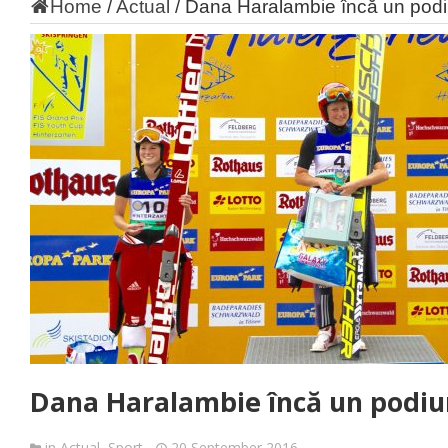
Home
/
Actual
/
Dana Haralambie încă un pod
Dana Haralambie încă un podiu
in
Actual
,
Sport
20 September 2016