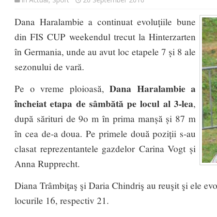
Dana Haralambie a continuat evoluțiile bune
din FIS CUP weekendul trecut la Hinterzarten
în Germania, unde au avut loc etapele 7 și 8 ale
sezonului de vară.
Dana Haralambie a
Pe o vreme ploioasă,
încheiat etapa de sâmbătă pe locul al 3-lea
,
după sărituri de 9o m în prima manșă și 87 m
în cea de-a doua. Pe primele două poziții s-au
clasat reprezentantele gazdelor Carina Vogt și
Anna Rupprecht.
Diana Trâmbiţaş şi Daria Chindriş au reuşit şi ele ev
locurile 16, respectiv 21.