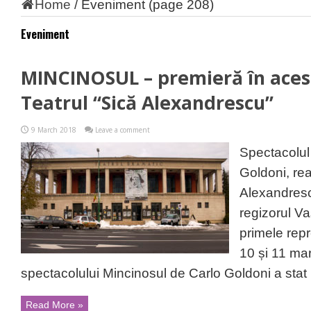
Home
/
Eveniment
(page 208)
Eveniment
MINCINOSUL – premieră în aces
Teatrul “Sică Alexandrescu”
9 March 2018
Leave a comment
Spectacolul
Goldoni, rea
Alexandresc
regizorul V
primele repr
10 și 11 ma
spectacolului Mincinosul de Carlo Goldoni a stat 
Read More »