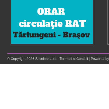
© Copyright
2026
Saceleanul.ro
-
Termeni si Conditii
| Powered b