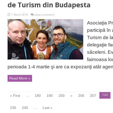
de Turism din Budapesta
1 March 2018
Leave a comment
Asociaţia P
participă în
Turism de la
delegaţie f
săceleni. Ev
faimoasa lo
perioada 1-4 martie şi are ca expozanţi atât agenţi
Read More »
208
« First
...
180
190
200
«
206
207
230
240
...
Last »