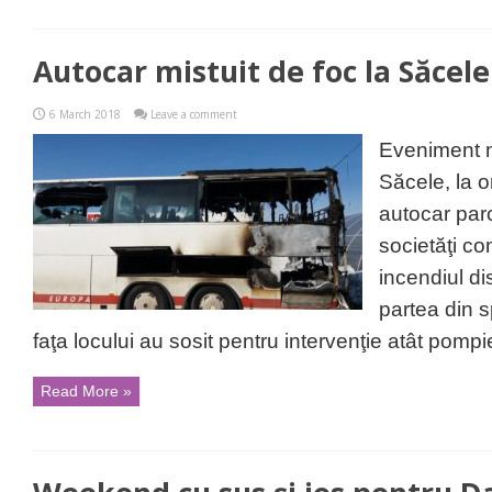
Autocar mistuit de foc la Săcele
6 March 2018
Leave a comment
Eveniment ne
Săcele, la o
autocar parc
societăţi co
incendiul di
partea din s
faţa locului au sosit pentru intervenţie atât pompier
Read More »