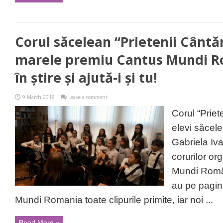
Corul săcelean “Prietenii Cântă
marele premiu Cantus Mundi Ro
în știre și ajută-i și tu!
9 March 2018
Leave a comment
Corul “Priet
elevi săcelen
Gabriela Iva
corurilor o
Mundi Român
au pe pagi
Mundi Romania toate clipurile primite, iar noi ...
Read More »