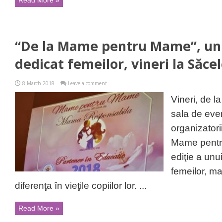
Read More »
“De la Mame pentru Mame”, un
dedicat femeilor, vineri la Săce
8 March 2018
Leave a comment
Vineri, de l
sala de eve
organizatori
Mame pentru
ediţie a un
femeilor, m
diferenţa în vieţile copiilor lor. ...
Read More »