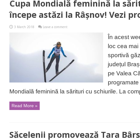
Cupa Mondială feminină la sărit
începe astăzi la Râșnov! Vezi p
3 March 2018
Leave a comment
În acest we
loc cea mai
sportivă gă
județul Bra
pe Valea Că
programate
Mondială feminină la sărituri cu schiurile. La comp
Read More »
Săcelenii promovează Tara Bârse