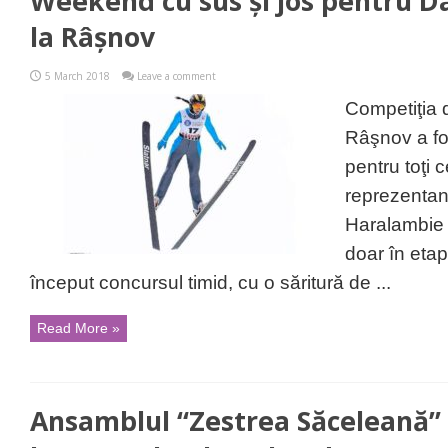
Weekend cu sus și jos pentru 
la Râșnov
5 March 2018
Leave a comment
Competiţia 
Râşnov a fos
pentru toţi 
reprezentan
Haralambie 
doar în eta
început concursul timid, cu o săritură de ...
Read More »
Ansamblul “Zestrea Săceleană” 