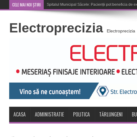
CELE MAI NOI ȘTIRI
Cupa României: CSM Săcele întâlne
Electroprecizia
Electroprecizia
ACASA
ADMINISTRATIE
POLITICA
TĂRLUNGENI
BU