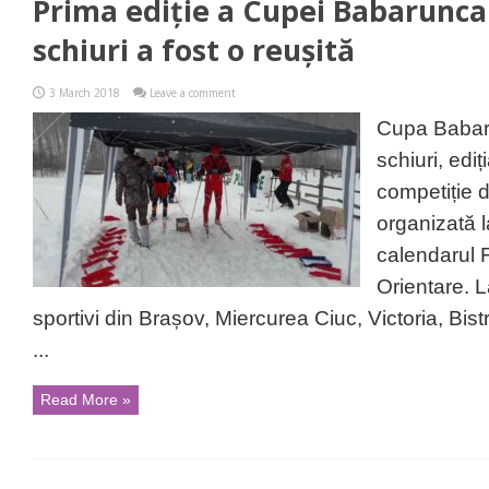
Prima ediție a Cupei Babarunca 
schiuri a fost o reușită
3 March 2018
Leave a comment
Cupa Babaru
schiuri, ediț
competiție d
organizată l
calendarul 
Orientare. L
sportivi din Brașov, Miercurea Ciuc, Victoria, Bist
...
Read More »