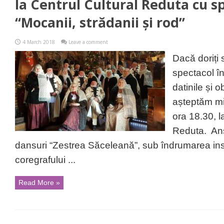
la Centrul Cultural Reduta cu s
“Mocanii, strădanii și rod”
4 March 2018
Leave a comment
Dacă doriți
spectacol î
datinile și 
așteptăm mie
ora 18.30, l
Reduta. Ans
dansuri “Zestrea Săceleană”, sub îndrumarea inst
coregrafului ...
Read More »