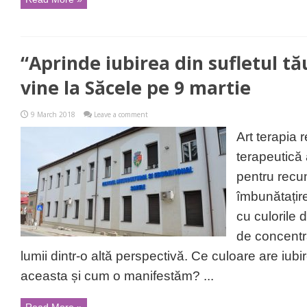
“Aprinde iubirea din sufletul tău
vine la Săcele pe 9 martie
9 March 2018
Leave a comment
Art terapia 
terapeutică a
pentru recu
îmbunătațir
cu culorile
de concentra
lumii dintr-o altă perspectivă. Ce culoare are iub
aceasta și cum o manifestăm? ...