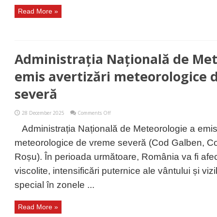
ianuarie
Read More »
2026
Administrația Națională de Met
emis avertizări meteorologice 
severă
on
28 December 2025
Comments Off
Administrația
Națională
Administrația Națională de Meteorologie a emis 
de
Meteorologie
meteorologice de vreme severă (Cod Galben, Co
a
emis
Roșu). În perioada următoare, România va fi afec
avertizări
meteorologice
viscolite, intensificări puternice ale vântului și vizi
de
vreme
special în zonele ...
severă
Read More »