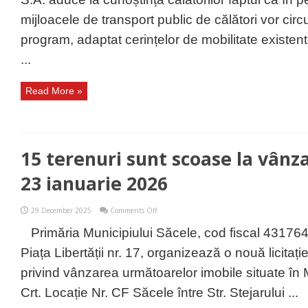
cunoștință
orarul
mijloacele de transport public de călători vor cir
de
transport
program, adaptat cerințelor de mobilitate existente
la
final
...
de
2025
și
Read More »
început
de
an
nou
15 terenuri sunt scoase la vânza
23 ianuarie 2026
on
29 December 2025
Comments Off
15
terenuri
Primăria Municipiului Săcele, cod fiscal 431764
sunt
scoase
Piața Libertății nr. 17, organizează o nouă licitație
la
vânzare
privind vânzarea următoarelor imobile situate în
la
Săcele
Crt. Locație Nr. CF Săcele între Str. Stejarului ...
pe
23