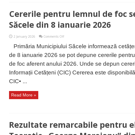
Cererile pentru lemnul de foc s
Săcele din 8 ianuarie 2026
on
2 January 2026
Comments Off
Cererile
pentru
Primăria Municipiului Săcele informează cetățe
lemnul
de
de 8 ianuarie 2026 se pot depune cererile pentru
foc
se
de foc aferent anului 2026. Unde se depun cerer
depun
la
Informații Cetățeni (CIC) Cererea este disponibilă:
Săcele
din
CIC• ...
8
ianuarie
2026
Read More »
Rezultate remarcabile pentru el