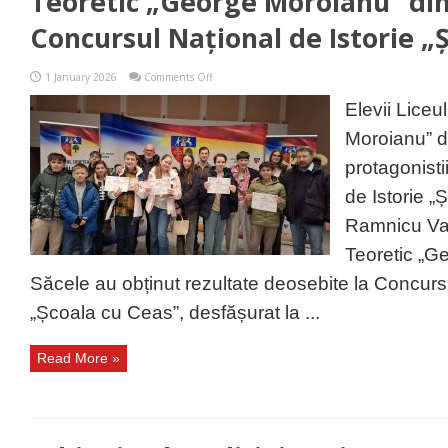
Teoretic „George Moroianu” din
Concursul Național de Istorie „
on
1 January 2026
Comments Off
Rezultate
remarcabile
Elevii Liceu
pentru
elevii
Moroianu” di
Liceului
Teoretic
protagonisti
„George
Moroianu”
de Istorie „
din
Săcele
Ramnicu Val
la
Concursul
Teoretic „G
Național
de
Săcele au obținut rezultate deosebite la Concursu
Istorie
„Școala
„Școala cu Ceas”, desfășurat la ...
cu
Ceas”
Read More »