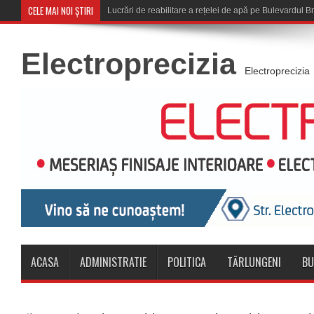
CELE MAI NOI ȘTIRI
Corona Brașov se
Electroprecizia
Electroprecizia
ACASA
ADMINISTRATIE
POLITICA
TĂRLUNGENI
BU