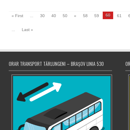
60
« First
...
30
40
50
«
58
59
61
...
Last »
ORAR TRANSPORT TĂRLUNGENI – BRAȘOV LINIA 530
OR