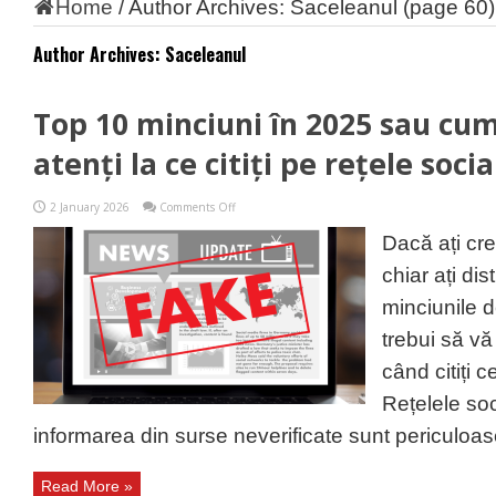
Home
/
Author Archives: Saceleanul
(page 60)
Author Archives: Saceleanul
Top 10 minciuni în 2025 sau cum 
atenți la ce citiți pe rețele socia
on
2 January 2026
Comments Off
Top
10
Dacă ați cre
minciuni
în
chiar ați dis
2025
sau
minciunile d
cum
trebuie
trebui să vă
să
fiți
când citiți 
atenți
la
Rețelele soc
ce
citiți
informarea din surse neverificate sunt periculoas
pe
rețele
sociale
Read More »