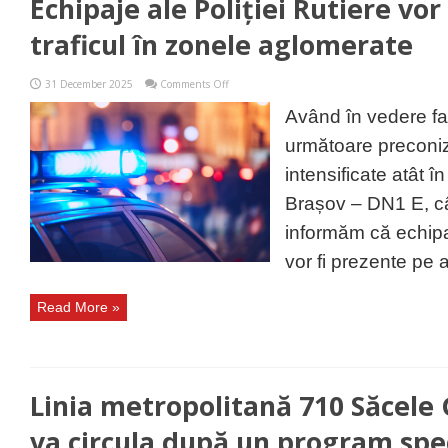
Echipaje ale Poliției Rutiere vo
traficul în zonele aglomerate
on
31 December 2025
Comments Off
Echipaje
ale
Având în vedere fa
Poliției
Rutiere
următoare preconiz
vor
monitoriza
intensificate atât î
traficul
în
Brașov – DN1 E, câ
zonele
aglomerate
informăm că echipaj
vor fi prezente pe 
Read More »
Linia metropolitană 710 Săcele
va circula după un program spec