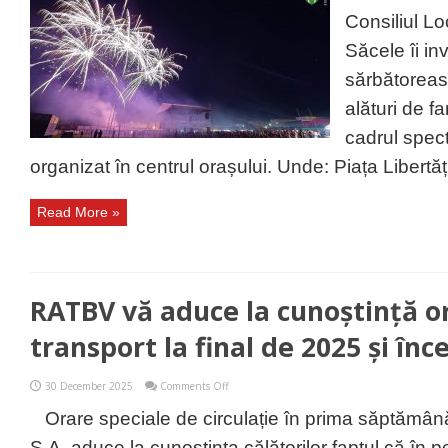
puținii
locuitori
Consiliul Lo
ce
se
Săcele îi inv
pot
bucura
sărbătoreas
de
artificii
alături de fa
de
Revelion!
cadrul specta
organizat în centrul orașului. Unde: Piața Libertăți
Read More »
RATBV vă aduce la cunoștință o
transport la final de 2025 și în
on
30 December 2025
Comments Off
RATBV
vă
Orare speciale de circulație în prima săptămâ
aduce
la
S.A. aduce la cunoștința călătorilor faptul că în