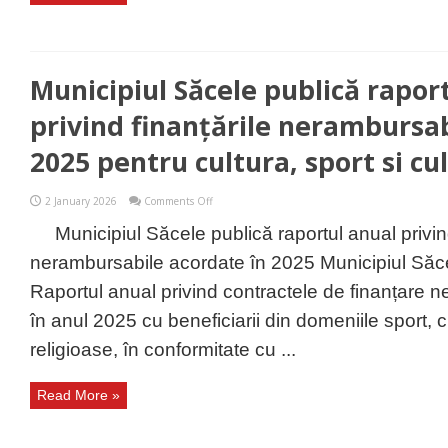
Municipiul Săcele publică rapor
privind finanțările nerambursab
2025 pentru cultura, sport si cu
on
2 January 2026
Comments Off
Municipiul
Săcele
Municipiul Săcele publică raportul anual privind
publică
raportul
nerambursabile acordate în 2025 Municipiul Săce
anual
privind
Raportul anual privind contractele de finanțare 
finanțările
nerambursabile
în anul 2025 cu beneficiarii din domeniile sport, cu
acordate
în
religioase, în conformitate cu ...
2025
pentru
cultura,
Read More »
sport
si
culte