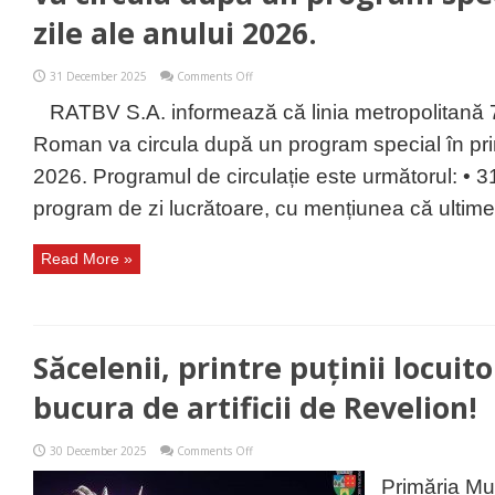
zile ale anului 2026.
on
31 December 2025
Comments Off
Linia
metropolitană
RATBV S.A. informează că linia metropolitană 
710
Săcele
Roman va circula după un program special în prim
Garaj
–
2026. Programul de circulație este următorul: •
Roman
va
program de zi lucrătoare, cu mențiunea că ultimel
circula
după
un
Read More »
program
special
în
primele
zile
ale
anului
Săcelenii, printre puținii locuito
2026.
bucura de artificii de Revelion!
on
30 December 2025
Comments Off
Săcelenii,
printre
Primăria Mun