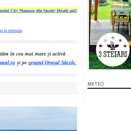
lui City Manager din Săcele! Detalii aici!
i la prieteni
eptăm în cea mai mare și activă
anul.ro
și pe
grupul Orașul Săcele.
METEO