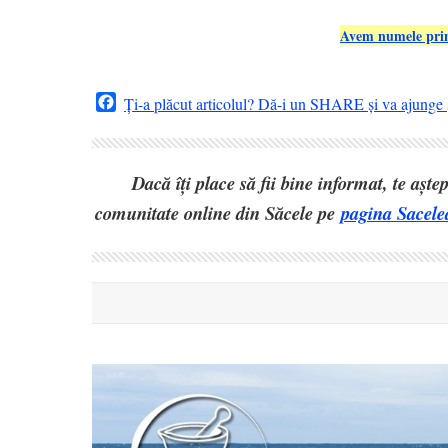
Avem numele primu
Facebook
Ți-a plăcut articolul? Dă-i un SHARE și va ajunge ș
Dacă îți place să fii bine informat, te așt
comunitate online din Săcele pe
pagina Sacele