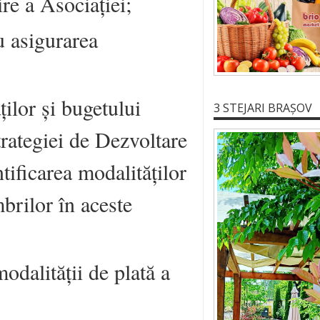
ire a Asociației;
u asigurarea
ților și bugetului
3 STEJARI BRAȘOV
rategiei de Dezvoltare
tificarea modalităților
brilor în aceste
odalității de plată a