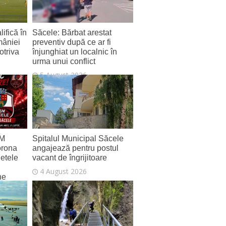
ifică în
Săcele: Bărbat arestat
mâniei
preventiv după ce ar fi
otriva
înjunghiat un localnic în
urma unui conflict
5 August 2026
SM
Spitalul Municipal Săcele
orona
angajează pentru postul
letele
vacant de îngrijitoare
4 August 2026
ne