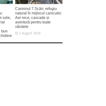
Canionul 7 Scări, refugiu
v:
natural în mijlocul caniculei:
 iulie,
Aer rece, cascade și
nal
aventură pentru toate
vârstele
i bun
2 August 2026
schidere