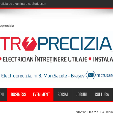
roprecizia
NI
BUSINESS
EVENIMENT
SOCIAL
JOBURI
CULTURA
RECICLEAZĂ LA BRI