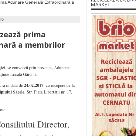
rima Adunare Generală Extraordinară a
MARKET
.ro
izează prima
nară a membrilor
ației, se convoacă prin prezenta, Adunarea
țiune Locală Gârcini.
24.02.2017
ura în data de
, cu începere de la
ipiului Săcele
, Str. Piața Libertății nr. 17,
ea:
nsiliului Director,