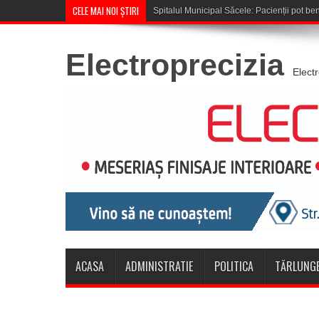
CELE MAI NOI ȘTIRI
Cupa României: CSM Săcele în
Electroprecizia
Elect
ACASA
ADMINISTRATIE
POLITICA
TĂRLUNGE