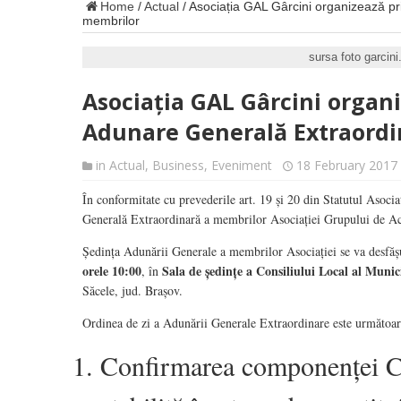
Home
/
Actual
/
Asociația GAL Gârcini organizează p
membrilor
sursa foto garcini
Asociația GAL Gârcini organ
Adunare Generală Extraordi
in
Actual
,
Business
,
Eveniment
18 February 2017
În conformitate cu prevederile art. 19 și 20 din Statutul Asoci
Generală Extraordinară a membrilor Asociației Grupului de Ac
Ședința Adunării Generale a membrilor Asociației se va desfăș
orele 10:00
Sala de ședințe a Consiliului Local al Munic
, în
Săcele, jud. Brașov.
Ordinea de zi a Adunării Generale Extraordinare este următoar
Confirmarea componenței Co