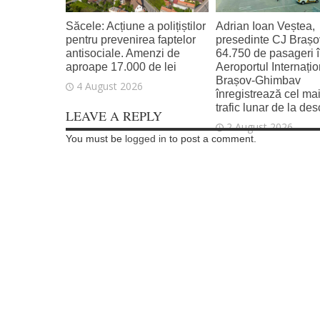
Săcele: Acțiune a polițiștilor
Adrian Ioan Veștea,
pentru prevenirea faptelor
presedinte CJ Brașo
antisociale. Amenzi de
64.750 de pasageri în
aproape 17.000 de lei
Aeroportul Internațio
Brașov‑Ghimbav
4 August 2026
înregistrează cel ma
trafic lunar de la de
LEAVE A REPLY
2 August 2026
You must be
logged in
to post a comment.