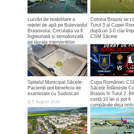
Lucrări de reabilitare a
Corona Brașov se cal
rețelei de apă pe Bulevardul
Turul 3 al Cupei Ro
Brașovului. Circulația va fi
după un 3-0 clar împ
îngreunată și semaforizată
CSM Săcele
pe durata intervențiilor
6 August 2026
6 August 2026
Spitalul Municipal Săcele:
Cupa României: C
Pacienții pot beneficia de
Săcele întâlnește C
examinare cu Sudoscan
Brașov în Turul 2. Bi
costă 10 lei și pot fi
5 August 2026
cumpărate deja onli
4 August 2026