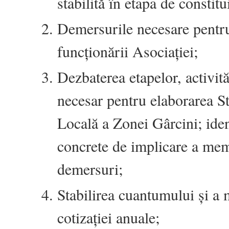
stabilită în etapa de constitu
Demersurile necesare pentr
funcționării Asociației;
Dezbaterea etapelor, activită
necesar pentru elaborarea St
Locală a Zonei Gârcini; iden
concrete de implicare a mem
demersuri;
Stabilirea cuantumului și a m
cotizației anuale;