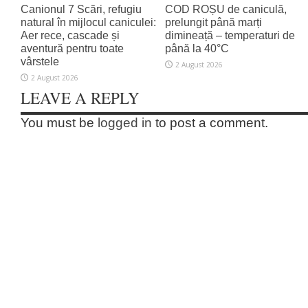
Canionul 7 Scări, refugiu
COD ROȘU de caniculă,
natural în mijlocul caniculei:
prelungit până marți
Aer rece, cascade și
dimineață – temperaturi de
aventură pentru toate
până la 40°C
vârstele
2 August 2026
2 August 2026
LEAVE A REPLY
You must be
logged in
to post a comment.