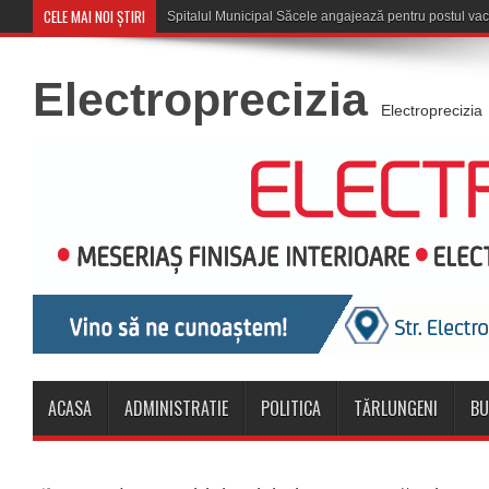
CELE MAI NOI ȘTIRI
Săcele: Acțiune a
Electroprecizia
Electroprecizia
ACASA
ADMINISTRATIE
POLITICA
TĂRLUNGENI
BU