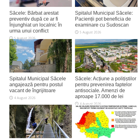
Săcele: Bărbat arestat
Spitalul Municipal Săcele:
preventiv după ce ar fi
Pacienții pot beneficia de
înjunghiat un localnic în
examinare cu Sudoscan
urma unui conflict
5 August 2026
5 August 2026
Spitalul Municipal Săcele
Săcele: Acțiune a polițiștilor
angajează pentru postul
pentru prevenirea faptelor
vacant de îngrijitoare
antisociale. Amenzi de
aproape 17.000 de lei
4 August 2026
4 August 2026