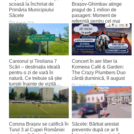
scoasă la închiriat de
Brașov‑Ghimbav atinge
Primăria Municipiului
pragul de 1 milion de
Săcele
pasageri: Moment de
referință pentru cel mai
8 August 2026
tânăr aeroport al țării
8 August 2026
Canionul și Tiroliana 7
Concert în aer liber la
Scări – destinația ideală
Komeea Café & Garden:
pentru o zi de vară în
The Crazy Plumbers Duo
natură. Ce trebuie să știe
cântă duminică, 9 august
turiștii înainte de vizită…
7 August 2026
7 August 2026
Corona Brașov se califică în
Săcele: Bărbat arestat
Turul 3 al Cupei României
preventiv după ce ar fi