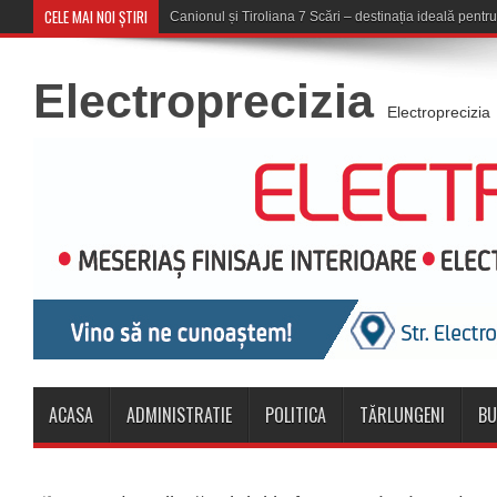
CELE MAI NOI ȘTIRI
Concert în aer liber la Kom
Electroprecizia
Electroprecizia
ACASA
ADMINISTRATIE
POLITICA
TĂRLUNGENI
BU