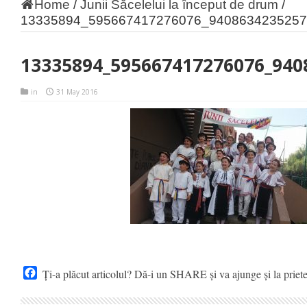
Home
/
Junii Săcelelui la început de drum
/
13335894_595667417276076_9408634235257
13335894_595667417276076_940
in
31 May 2016
Facebook
Ți-a plăcut articolul? Dă-i un SHARE și va ajunge și la priet