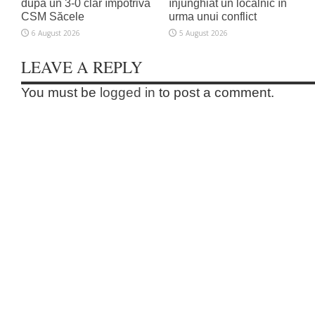
după un 3-0 clar împotriva
înjunghiat un localnic în
CSM Săcele
urma unui conflict
6 August 2026
5 August 2026
LEAVE A REPLY
You must be
logged in
to post a comment.