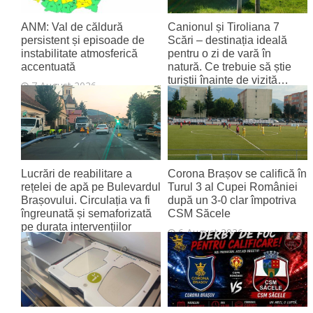
ANM: Val de căldură
Canionul și Tiroliana 7
persistent și episoade de
Scări – destinația ideală
instabilitate atmosferică
pentru o zi de vară în
accentuată
natură. Ce trebuie să știe
turiștii înainte de vizită…
7 August 2026
7 August 2026
Lucrări de reabilitare a
Corona Brașov se califică în
rețelei de apă pe Bulevardul
Turul 3 al Cupei României
Brașovului. Circulația va fi
după un 3-0 clar împotriva
îngreunată și semaforizată
CSM Săcele
pe durata intervențiilor
6 August 2026
6 August 2026