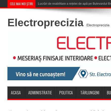
CELE MAI NOI ȘTIRI
Corona Brașov se califică în Turul
Electroprecizia
Electroprecizia
ACASA
ADMINISTRATIE
POLITICA
TĂRLUNGENI
BU