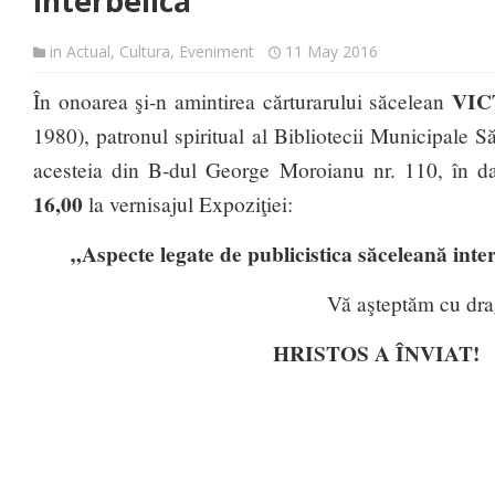
interbelică”
in
Actual
,
Cultura
,
Eveniment
11 May 2016
VIC
În onoarea şi-n amintirea cărturarului săcelean
1980), patronul spiritual al Bibliotecii Municipale S
acesteia din B-dul George Moroianu nr. 110, în 
16,00
la vernisajul Expoziţiei:
„Aspecte legate de publicistica săceleană inte
Vă aşteptăm cu drag
HRISTOS A ÎNVIAT!