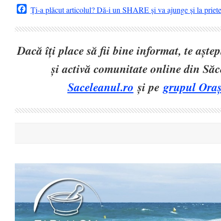
Facebook
Ți-a plăcut articolul? Dă-i un SHARE și va ajunge și la priet
Dacă îți place să fii bine informat, te așt
și activă comunitate online din Să
Saceleanul.ro
și pe
grupul Oraș