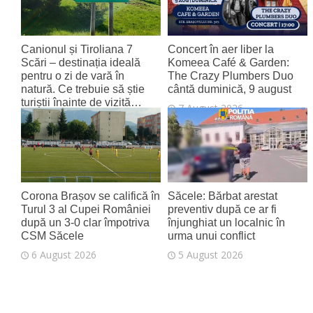
Canionul și Tiroliana 7
Concert în aer liber la
Scări – destinația ideală
Komeea Café & Garden:
pentru o zi de vară în
The Crazy Plumbers Duo
natură. Ce trebuie să știe
cântă duminică, 9 august
turiștii înainte de vizită…
7 August 2026
7 August 2026
Corona Brașov se califică în
Săcele: Bărbat arestat
Turul 3 al Cupei României
preventiv după ce ar fi
după un 3-0 clar împotriva
înjunghiat un localnic în
CSM Săcele
urma unui conflict
6 August 2026
5 August 2026