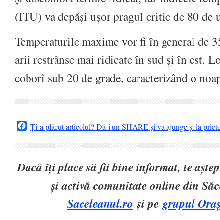
(ITU) va depăși ușor pragul critic de 80 de u
Temperaturile maxime vor fi în general de 
arii restrânse mai ridicate în sud și în est. 
coborî sub 20 de grade, caracterizând o noap
Facebook
Ți-a plăcut articolul? Dă-i un SHARE și va ajunge și la priet
Dacă îți place să fii bine informat, te așt
și activă comunitate online din Să
Saceleanul.ro
și pe
grupul Oraș