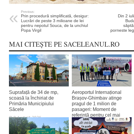
Previous:
Prin procedură simplificată, desigur:
Din 2 iu
Lucrări de peste 3 milioane de lei
Buda
pentru nepotul Souca, de la unchiul
săptă
Popa Virgil
porneste leg
MAI CITEȘTE PE SACELEANUL.RO
Suprafață de 34 de mp,
Aeroportul Internațional
scoasă la închiriat de
Brașov‑Ghimbav atinge
Primăria Municipiului
pragul de 1 milion de
Săcele
pasageri: Moment de
referință pentru cel mai
8 August 2026
tânăr aeroport al țării
8 August 2026