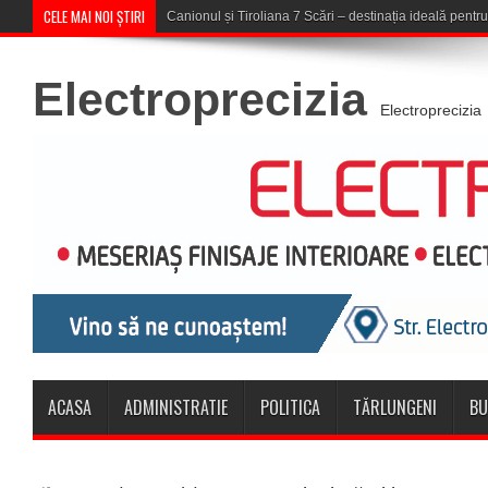
CELE MAI NOI ȘTIRI
Concert în aer liber la Komeea C
Electroprecizia
Electroprecizia
ACASA
ADMINISTRATIE
POLITICA
TĂRLUNGENI
BU