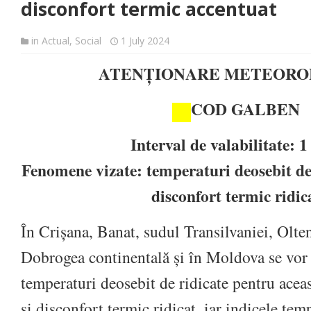
disconfort termic accentuat
in
Actual
,
Social
1 July 2024
ATENȚIONARE METEORO
COD GALBEN
Interval de valabilitate: 1 
Fenomene vizate: temperaturi deosebit de 
disconfort termic ridic
În Crișana, Banat, sudul Transilvaniei, Olte
Dobrogea continentală și în Moldova se vor 
temperaturi deosebit de ridicate pentru aceas
și disconfort termic ridicat, iar indicele te