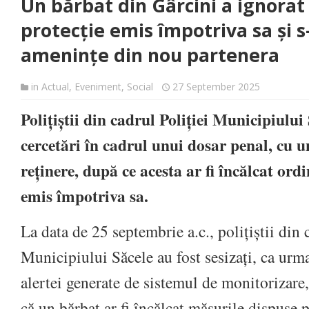
Un bărbat din Gârcini a ignorat
protecție emis împotriva sa și s-
amenințe din nou partenera
in
Actual
,
Eveniment
,
Social
27 September 2025
Polițiștii din cadrul Poliției Municipiului
cercetări în cadrul unui dosar penal, cu u
reținere, după ce acesta ar fi încălcat ordi
emis împotriva sa.
La data de 25 septembrie a.c., polițiștii din 
Municipiului Săcele au fost sesizați, ca urma
alertei generate de sistemul de monitorizare,
că un bărbat ar fi încălcat măsurile dispuse 