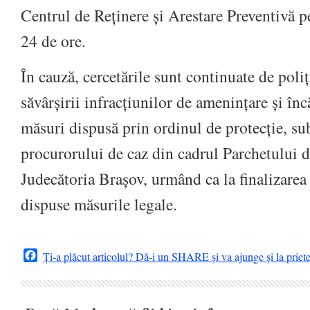
Centrul de Reținere și Arestare Preventivă p
24 de ore.
În cauză, cercetările sunt continuate de poliț
săvârșirii infracțiunilor de amenințare și înc
măsuri dispusă prin ordinul de protecție, s
procurorului de caz din cadrul Parchetului d
Judecătoria Brașov, urmând ca la finalizarea 
dispuse măsurile legale.
Facebook
Ți-a plăcut articolul? Dă-i un SHARE și va ajunge și la priet