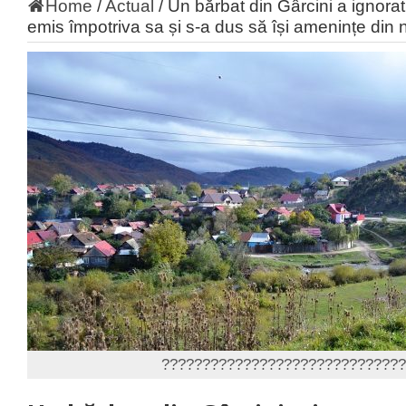
Home
/
Actual
/
Un bărbat din Gârcini a ignorat
emis împotriva sa și s-a dus să își amenințe din
??????????????????????????????