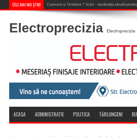
CELE MAI NOI ȘTIRI
Concert în aer liber la Komeea Ca
Electroprecizia
Electroprecizia
ACASA
ADMINISTRATIE
POLITICA
TĂRLUNGENI
BU