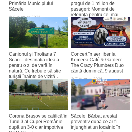
Primăria Municipiului
pragul de 1 milion de
Săcele
pasageri: Moment de
referință pentru cel mai
8 August 2026
tânăr aeroport al țării
8 August 2026
Canionul și Tiroliana 7
Concert în aer liber la
Scări – destinația ideală
Komeea Café & Garden:
pentru o zi de vară în
The Crazy Plumbers Duo
natură. Ce trebuie să știe
cântă duminică, 9 august
turiștii înainte de vizită…
7 August 2026
7 August 2026
Corona Brașov se califică în
Săcele: Bărbat arestat
Turul 3 al Cupei României
preventiv după ce ar fi
după un 3-0 clar împotriva
înjunghiat un localnic în