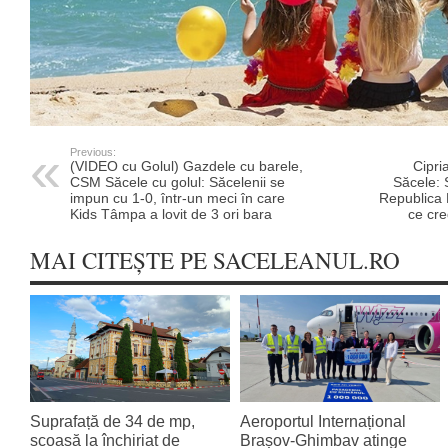
Previous:
(VIDEO cu Golul) Gazdele cu barele,
Cipri
CSM Săcele cu golul: Săcelenii se
Săcele: 
impun cu 1-0, într-un meci în care
Republica 
Kids Tâmpa a lovit de 3 ori bara
ce cr
MAI CITEȘTE PE SACELEANUL.RO
Suprafață de 34 de mp,
Aeroportul Internațional
scoasă la închiriat de
Brașov‑Ghimbav atinge