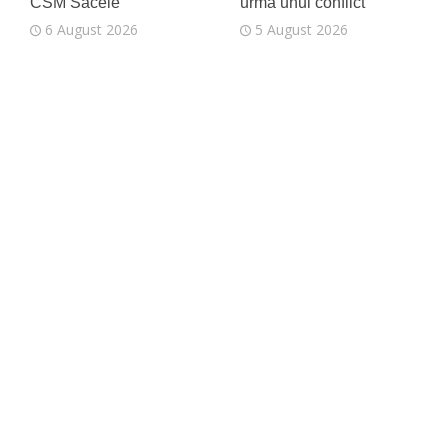
CSM Săcele
urma unui conflict
6 August 2026
5 August 2026