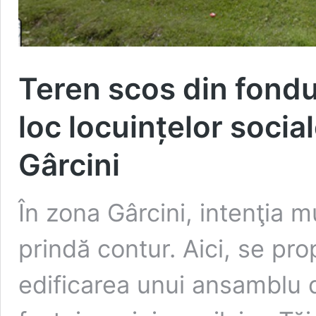
Teren scos din fondul
loc locuințelor socia
Gârcini
În zona Gârcini, intenţia m
prindă contur. Aici, se pr
edificarea unui ansamblu d