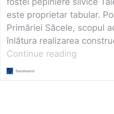
fostei pepiniere silvice Tă
este proprietar tabular. Pot
Primăriei Săcele, scopul a
înlătura realizarea constru
Teren
Continue reading
scos
din
fondul
Saceleanul
forestier
pentru
a
face
loc
locuințelor
sociale
planificate
prin