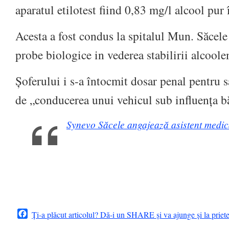
aparatul etilotest fiind 0,83 mg/l alcool pur 
Acesta a fost condus la spitalul Mun. Săcele
probe biologice in vederea stabilirii alcoole
Șoferului i s-a întocmit dosar penal pentru s
de „conducerea unui vehicul sub influența bă
Synevo Săcele angajează asistent medica
Facebook
Ți-a plăcut articolul? Dă-i un SHARE și va ajunge și la priet