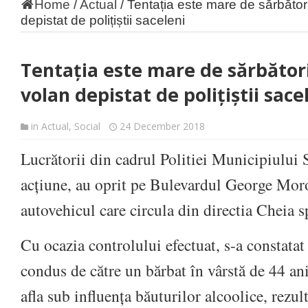
Home
/
Actual
/
Tentația este mare de sărbători
depistat de polițiștii saceleni
Tentația este mare de sărbători
volan depistat de polițiștii sace
in
Actual
,
Social
24 December 2018
Lucrătorii din cadrul Politiei Municipiului S
acțiune, au oprit pe Bulevardul George Mor
autovehicul care circula din directia Cheia s
Cu ocazia controlului efectuat, s-a constatat
condus de către un bărbat în vârstă de 44 ani
afla sub influența băuturilor alcoolice, rezult