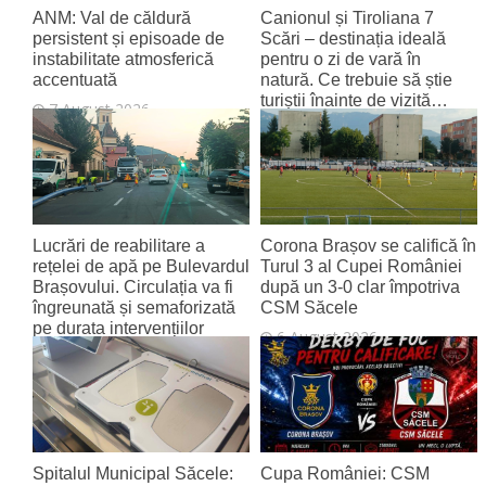
ANM: Val de căldură
Canionul și Tiroliana 7
persistent și episoade de
Scări – destinația ideală
instabilitate atmosferică
pentru o zi de vară în
accentuată
natură. Ce trebuie să știe
turiștii înainte de vizită…
7 August 2026
7 August 2026
Lucrări de reabilitare a
Corona Brașov se califică în
rețelei de apă pe Bulevardul
Turul 3 al Cupei României
Brașovului. Circulația va fi
după un 3-0 clar împotriva
îngreunată și semaforizată
CSM Săcele
pe durata intervențiilor
6 August 2026
6 August 2026
Spitalul Municipal Săcele:
Cupa României: CSM