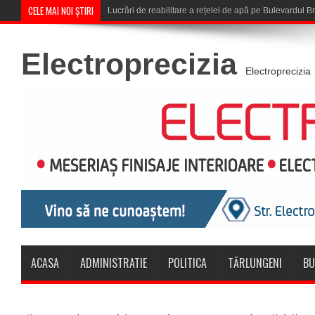
CELE MAI NOI ȘTIRI
Corona Brașov se califică î
Electroprecizia
Electroprecizia
ACASA
ADMINISTRATIE
POLITICA
TĂRLUNGENI
BU