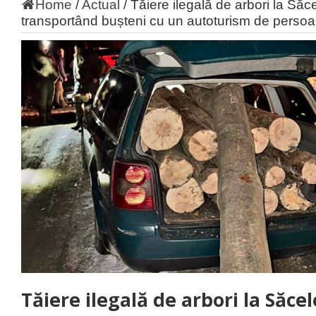
Home
/
Actual
/
Tăiere ilegală de arbori la Săce
transportând bușteni cu un autoturism de perso
Tăiere ilegală de arbori la Săcel