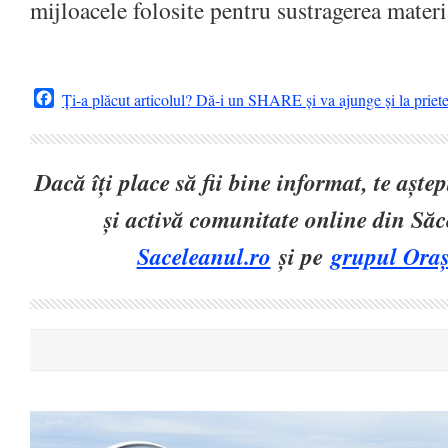
mijloacele folosite pentru sustragerea mater
Facebook
Ți-a plăcut articolul? Dă-i un SHARE și va ajunge și la priet
Dacă îți place să fii bine informat, te așt
și activă comunitate online din Să
Saceleanul.ro
și pe
grupul Oraș