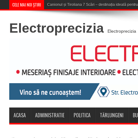
CELE MAI NOI ȘTIRI
Concert în aer liber la Komeea Café &
Electroprecizia
Electroprecizia
ACASA
ADMINISTRATIE
POLITICA
TĂRLUNGENI
BU