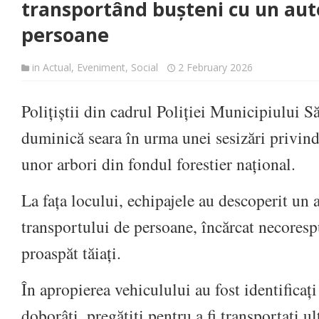
transportând bușteni cu un au
persoane
in
Actual
,
Eveniment
,
Social
2 February 2026
Polițiștii din cadrul Poliției Municipiului S
duminică seara în urma unei sesizări privind 
unor arbori din fondul forestier național.
La fața locului, echipajele au descoperit un 
transportului de persoane, încărcat necores
proaspăt tăiați.
În apropierea vehiculului au fost identificați 
doborâți, pregătiți pentru a fi transportați ul