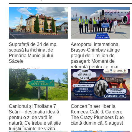
Suprafață de 34 de mp,
Aeroportul Internațional
scoasă la închiriat de
Brașov‑Ghimbav atinge
Primăria Municipiului
pragul de 1 milion de
Săcele
pasageri: Moment de
referință pentru cel mai
8 August 2026
tânăr aeroport al țării
8 August 2026
Canionul și Tiroliana 7
Concert în aer liber la
Scări – destinația ideală
Komeea Café & Garden:
pentru o zi de vară în
The Crazy Plumbers Duo
natură. Ce trebuie să știe
cântă duminică, 9 august
turiștii înainte de vizită…
7 August 2026