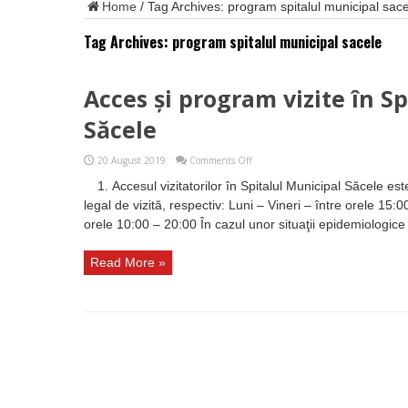
Home
/
Tag Archives: program spitalul municipal sac
Tag Archives:
program spitalul municipal sacele
Acces și program vizite în S
Săcele
on
20 August 2019
Comments Off
Acces
1. Accesul vizitatorilor în Spitalul Municipal Săcele e
și
program
legal de vizită, respectiv: Luni – Vineri – între orele 1
vizite
orele 10:00 – 20:00 În cazul unor situaţii epidemiologice
în
Spitalul
Municipal
Read More »
Săcele