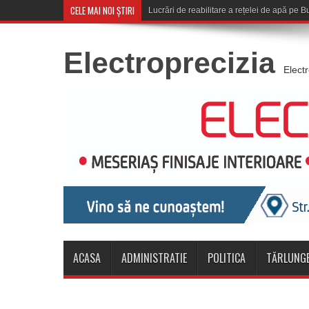
CELE MAI NOI ȘTIRI
Corona Brașov se calif
Electroprecizia
Elect
ACASA
ADMINISTRATIE
POLITICA
TĂRLUNGE