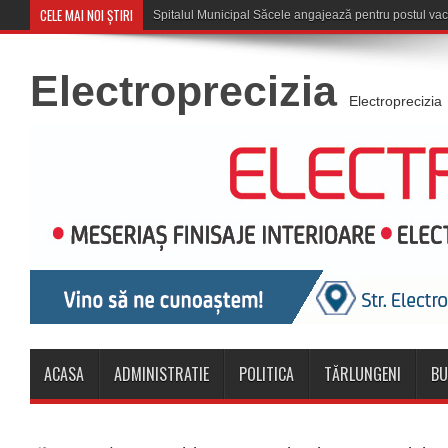
CELE MAI NOI ȘTIRI
Săcele: Acțiune a polițișt
Electroprecizia
Electroprecizia
ACASA
ADMINISTRATIE
POLITICA
TĂRLUNGENI
BU