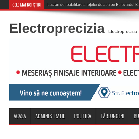
CELE MAI NOI ȘTIRI
Corona Brașov se califică
Electroprecizia
Electroprecizia
ACASA
ADMINISTRATIE
POLITICA
TĂRLUNGENI
BU