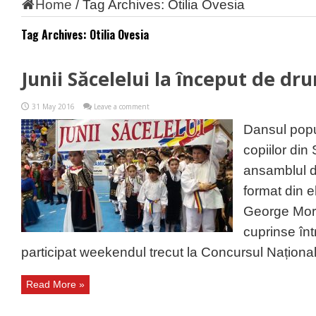
Home
/
Tag Archives: Otilia Ovesia
Tag Archives:
Otilia Ovesia
Junii Săcelelui la început de dr
31 May 2016
Leave a comment
Dansul popu
copiilor din
ansamblul d
format din e
George Mor
cuprinse înt
participat weekendul trecut la Concursul Național al
Read More »