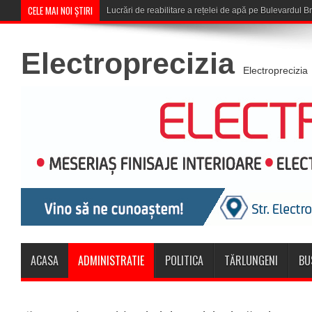
CELE MAI NOI ȘTIRI
Corona Brașov se califică î
Electroprecizia
Electroprecizia
ACASA
ADMINISTRATIE
POLITICA
TĂRLUNGENI
BU