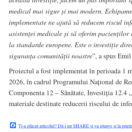
medical mai sigur și mai modern. Echipamen
implementate ne ajută să reducem riscul infe
asistenței medicale și să oferim pacienților
la standarde europene. Este o investiție dire
siguranța comunității noastre
”, a spus Emil
Proiectul a fost implementat în perioada 1 
2026, în cadrul Programului Național de Red
Componenta 12 – Sănătate, Investiția 12.4 
materiale destinate reducerii riscului de inf
Facebook
Ți-a plăcut articolul? Dă-i un SHARE și va ajunge și la priet