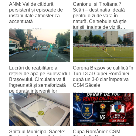
ANM: Val de căldură
Canionul și Tiroliana 7
persistent și episoade de
Scări – destinația ideală
instabilitate atmosferică
pentru o zi de vară în
accentuată
natură. Ce trebuie să știe
turiștii înainte de vizită…
7 August 2026
7 August 2026
Lucrări de reabilitare a
Corona Brașov se califică în
rețelei de apă pe Bulevardul
Turul 3 al Cupei României
Brașovului. Circulația va fi
după un 3-0 clar împotriva
îngreunată și semaforizată
CSM Săcele
pe durata intervențiilor
6 August 2026
6 August 2026
Spitalul Municipal Săcele:
Cupa României: CSM