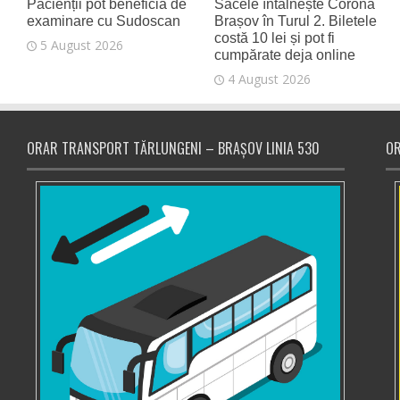
Pacienții pot beneficia de
Săcele întâlnește Corona
examinare cu Sudoscan
Brașov în Turul 2. Biletele
costă 10 lei și pot fi
5 August 2026
cumpărate deja online
4 August 2026
ORAR TRANSPORT TĂRLUNGENI – BRAȘOV LINIA 530
OR