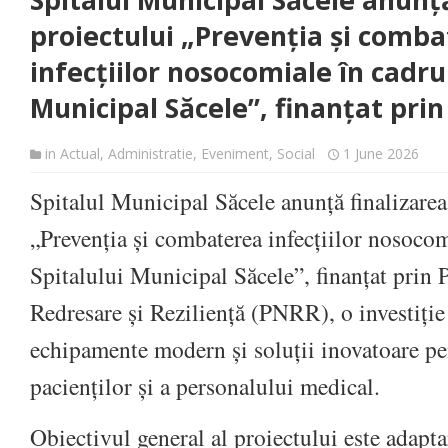
Spitalul Municipal Săcele anunță
proiectului „Prevenția și comb
infecțiilor nosocomiale în cadrul
Municipal Săcele”, finanțat pri
in
Actual
,
Administratie
,
Eveniment
,
Social
1 June 2026
Spitalul Municipal Săcele anunță finalizarea
„Prevenția și combaterea infecțiilor nosocom
Spitalului Municipal Săcele”, finanțat prin 
Redresare și Reziliență (PNRR), o investiție
echipamente modern și soluții inovatoare pe
pacienților și a personalului medical.
Obiectivul general al proiectului este adapta