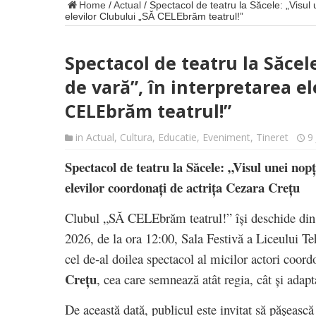
Home
/
Actual
/
Spectacol de teatru la Săcele: „Visul 
elevilor Clubului „SĂ CELEbrăm teatrul!”
Spectacol de teatru la Săcele
de vară”, în interpretarea el
CELEbrăm teatrul!”
in
Actual
,
Cultura
,
Educatie
,
Eveniment
,
Tineret
9
Spectacol de teatru la Săcele: „Visul unei nopț
elevilor coordonați de actrița Cezara Crețu
Clubul „SĂ CELEbrăm teatrul!” își deschide din
2026, de la ora 12:00, Sala Festivă a Liceului T
cel de‑al doilea spectacol al micilor actori coord
Crețu
, cea care semnează atât regia, cât și adapt
De această dată, publicul este invitat să pășească