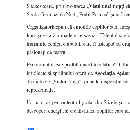
„Visul unei nopți d
Shakespeare, prin montarea
Școlii Gimnaziale Nr.4 „Frații Popeea” și ai Li
Organizatorii spun că emoțiile copiilor sunt fire
luni își va arăta roadele pe scenă. „Talentul și ef
transmite echipa clubului, care îi așteaptă cu drag
pasionați de teatru.
Evenimentul este posibil datorită colaborării dint
Asociația Aplar
implicate și sprijinului oferit de
Tehnologic „Victor Jinga”, pune la dispoziție sala
reprezentație.
Un nou pas pentru teatrul școlar din Săcele și o 
descoperi energia și creativitatea copiilor care a