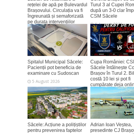
rețelei de apă pe Bulevardul
Turul 3 al Cupei Ro
Brașovului. Circulația va fi
după un 3-0 clar împ
îngreunată și semaforizată
CSM Săcele
pe durata intervențiilor
6 August 2026
6 August 2026
Spitalul Municipal Săcele:
Cupa României: C
Pacienții pot beneficia de
Săcele întâlnește C
examinare cu Sudoscan
Brașov în Turul 2. Bi
costă 10 lei și pot fi
5 August 2026
cumpărate deja onli
4 August 2026
Săcele: Acțiune a polițiștilor
Adrian Ioan Veștea,
pentru prevenirea faptelor
presedinte CJ Brașo