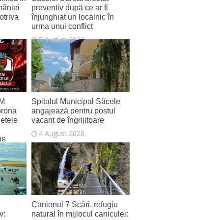
mâniei
preventiv după ce ar fi
otriva
înjunghiat un localnic în
urma unui conflict
5 August 2026
SM
Spitalul Municipal Săcele
orona
angajează pentru postul
letele
vacant de îngrijitoare
4 August 2026
ne
Canionul 7 Scări, refugiu
v:
natural în mijlocul caniculei: