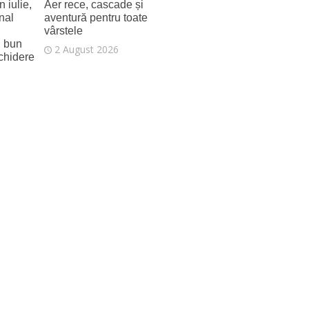
 iulie,
Aer rece, cascade și
nal
aventură pentru toate
vârstele
i bun
2 August 2026
schidere