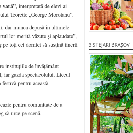
e vară”
, interpretată de elevi ai
ceului Teoretic „George Moroianu”.
ști, dar munca depusă în ultimele
ortul lor merită văzute și aplaudate”,
 pe toți cei dornici să susțină tinerii
3 STEJARI BRAȘOV
re instituțiile de învățământ
t
, iar gazda spectacolului, Liceul
 festivă pentru această
ocazie pentru comunitate de a
leg să urce pe scenă.