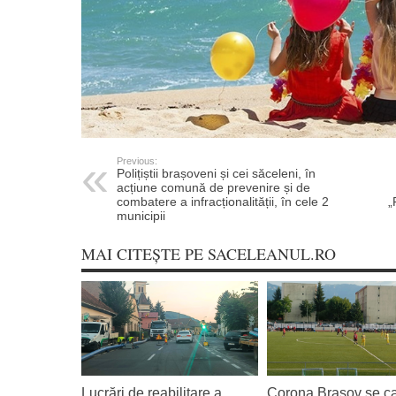
Previous:
Polițiștii brașoveni și cei săceleni, în
acțiune comună de prevenire și de
combatere a infracționalității, în cele 2
„
municipii
MAI CITEȘTE PE SACELEANUL.RO
Lucrări de reabilitare a
Corona Brașov se cal