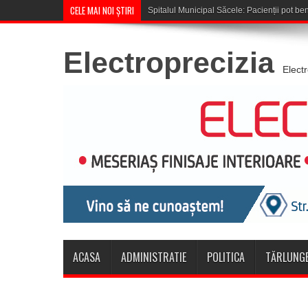
CELE MAI NOI ȘTIRI
Cupa României: CSM Să
Electroprecizia
Elect
ACASA
ADMINISTRATIE
POLITICA
TĂRLUNGE