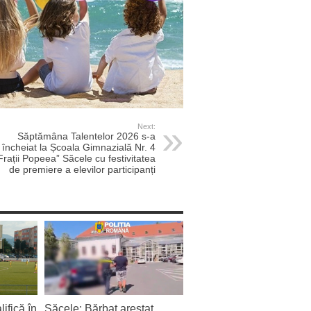
Next:
Săptămâna Talentelor 2026 s‑a
încheiat la Școala Gimnazială Nr. 4
Frații Popeea” Săcele cu festivitatea
de premiere a elevilor participanți
ifică în
Săcele: Bărbat arestat