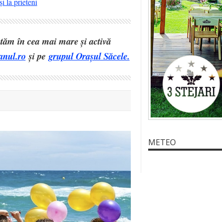
i la prieteni
eptăm în cea mai mare și activă
anul.ro
și pe
grupul Orașul Săcele.
METEO