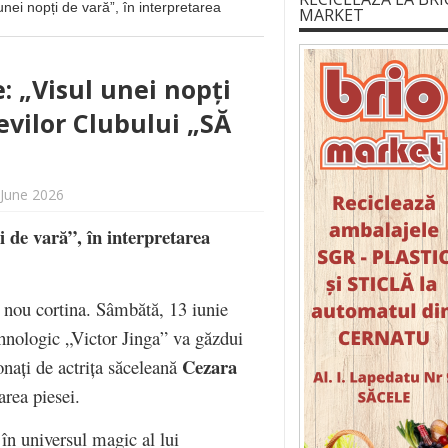
unei nopți de vară”, în interpretarea
MARKET
: „Visul unei nopți
evilor Clubului „SĂ
 June 2026
i de vară”, în interpretarea
 nou cortina. Sâmbătă, 13 iunie
ehnologic „Victor Jinga” va găzdui
Cezara
onați de actrița săceleană
area piesei.
 în universul magic al lui