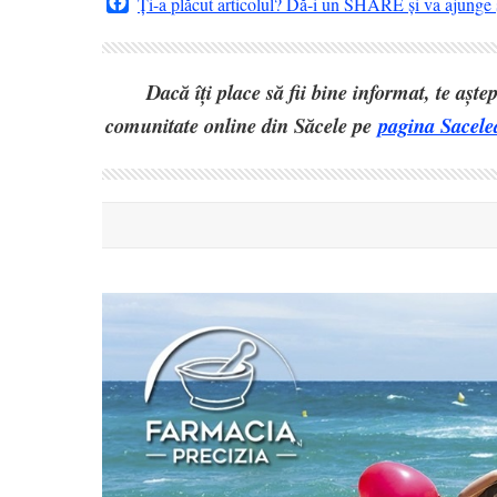
Facebook
Ți-a plăcut articolul? Dă-i un SHARE și va ajunge ș
Dacă îți place să fii bine informat, te așt
comunitate online din Săcele pe
pagina Sacele