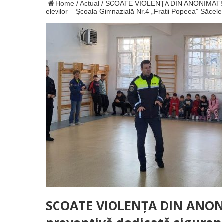
Home
/
Actual
/
SCOATE VIOLENȚA DIN ANONIMAT! Acti
elevilor – Școala Gimnazială Nr.4 „Fratii Popeea” Săcele
SCOATE VIOLENȚA DIN ANONI