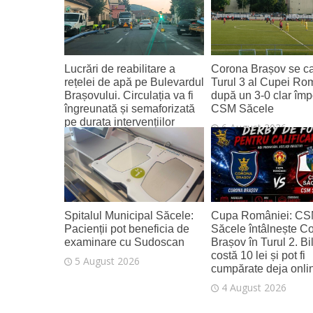
Lucrări de reabilitare a
Corona Brașov se cal
rețelei de apă pe Bulevardul
Turul 3 al Cupei Ro
Brașovului. Circulația va fi
după un 3-0 clar împ
îngreunată și semaforizată
CSM Săcele
pe durata intervențiilor
6 August 2026
6 August 2026
Spitalul Municipal Săcele:
Cupa României: C
Pacienții pot beneficia de
Săcele întâlnește C
examinare cu Sudoscan
Brașov în Turul 2. Bi
costă 10 lei și pot fi
5 August 2026
cumpărate deja onli
4 August 2026