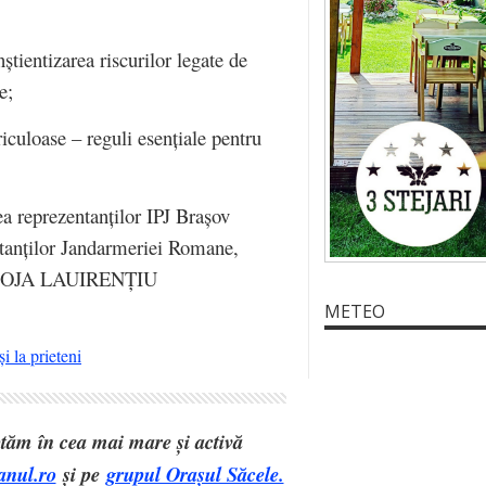
nștientizarea riscurilor legate de
e;
riculoase – reguli esențiale pentru
rea reprezentanților IPJ Brașov
anților Jandarmeriei Romane,
r IOJA LAUIRENȚIU
METEO
i la prieteni
eptăm în cea mai mare și activă
anul.ro
și pe
grupul Orașul Săcele.