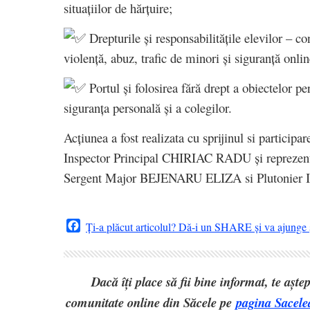
situațiilor de hărțuire;
Drepturile și responsabilitățile elevilor – co
violență, abuz, trafic de minori și siguranță onlin
Portul și folosirea fără drept a obiectelor pe
siguranța personală și a colegilor.
Acțiunea a fost realizata cu sprijinul si participa
Inspector Principal CHIRIAC RADU și reprezent
Sergent Major BEJENARU ELIZA si Plutonie
Facebook
Ți-a plăcut articolul? Dă-i un SHARE și va ajunge ș
Dacă îți place să fii bine informat, te așt
comunitate online din Săcele pe
pagina Sacele