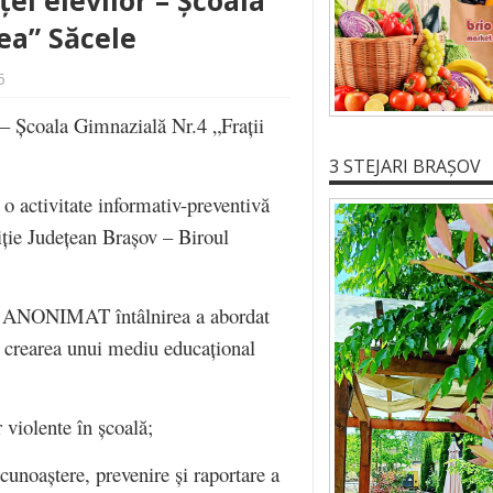
ei elevilor – Școala
ea” Săcele
5
r – Școala Gimnazială Nr.4 „Frații
3 STEJARI BRAȘOV
a o activitate informativ-preventivă
iție Județean Brașov – Biroul
ANONIMAT întâlnirea a abordat
a crearea unui mediu educațional
violente în școală;
cunoaștere, prevenire și raportare a