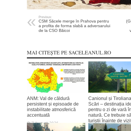
Previous:
CSM Săcele merge în Prahova pentru
(G
a profita de forma slabă a adversarului
de la CSO Băicoi
MAI CITEȘTE PE SACELEANUL.RO
ANM: Val de căldură
Canionul și Tirolian
persistent și episoade de
Scări – destinația id
instabilitate atmosferică
pentru o zi de vară î
accentuată
natură. Ce trebuie să
turiștii înainte de vi
7 August 2026
7 August 2026