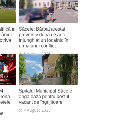
ifică în
Săcele: Bărbat arestat
mâniei
preventiv după ce ar fi
otriva
înjunghiat un localnic în
urma unui conflict
5 August 2026
SM
Spitalul Municipal Săcele
orona
angajează pentru postul
letele
vacant de îngrijitoare
4 August 2026
ne