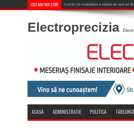
CELE MAI NOI ȘTIRI
Corona Brașov se califică în Tu
Electroprecizia
Elect
ACASA
ADMINISTRATIE
POLITICA
TĂRLUNGE