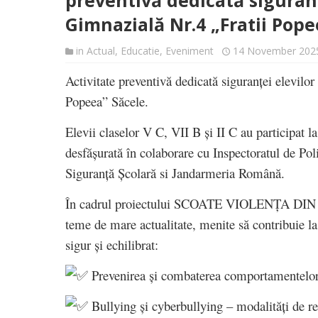
preventivă dedicată siguranț
Gimnazială Nr.4 „Fratii Pope
in
Actual
,
Educatie
,
Eveniment
14 November 202
Activitate preventivă dedicată siguranței elevilo
Popeea” Săcele.
Elevii claselor V C, VII B și II C au participat l
desfășurată în colaborare cu Inspectoratul de Pol
Siguranță Școlară si Jandarmeria Română.
În cadrul proiectului SCOATE VIOLENȚA DIN 
teme de mare actualitate, menite să contribuie l
sigur și echilibrat:
Prevenirea și combaterea comportamentelor 
Bullying și cyberbullying – modalități de re