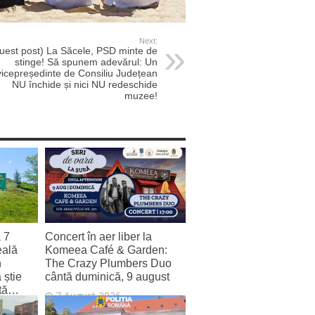
Next:
uest post) La Săcele, PSD minte de
stinge! Să spunem adevărul: Un
vicepreședinte de Consiliu Județean
NU închide și nici NU redeschide
muzee!
a 7
Concert în aer liber la
eală
Komeea Café & Garden:
n
The Crazy Plumbers Duo
 știe
cântă duminică, 9 august
zită…
7 August 2026