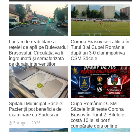
Lucrări de reabilitare a
Corona Brașov se califică în
rețelei de apă pe Bulevardul
Turul 3 al Cupei României
Brașovului. Circulația va fi
după un 3-0 clar împotriva
îngreunată și semaforizată
CSM Săcele
pe durata intervențiilor
6 August 2026
6 August 2026
Spitalul Municipal Săcele:
Cupa României: CSM
Pacienții pot beneficia de
Săcele întâlnește Corona
examinare cu Sudoscan
Brașov în Turul 2. Biletele
costă 10 lei și pot fi
5 August 2026
cumpărate deja online