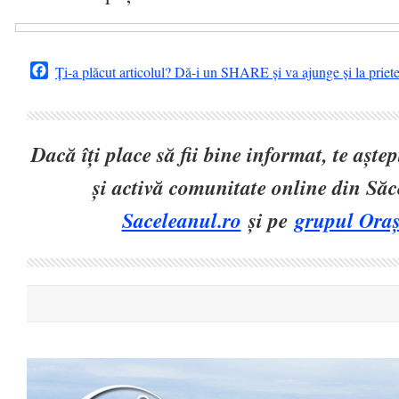
Facebook
Ți-a plăcut articolul? Dă-i un SHARE și va ajunge și la priet
Dacă îți place să fii bine informat, te așt
și activă comunitate online din Să
Saceleanul.ro
și pe
grupul Oraș