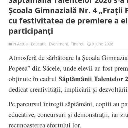
Săptămâna Talentelor 2026 s‑a î
Școala Gimnazială Nr. 4 „Frații
cu festivitatea de premiere a el
participanți
in
Actual
,
Educatie
,
Eveniment
,
Tineret
9 June 2026
Atmosferă de sărbătoare la Școala Gimnazial
Popeea” din Săcele, unde elevii au fost premi
Săptămânii Talentelor 
obținute în cadrul
dedicat creativității, implicării și dezvoltări
Pe parcursul întregii săptămâni, copiii au par
educative, concursuri și demonstrații, iar ziu
recunoașterea efortului lor.