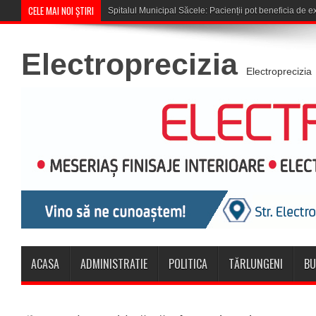
CELE MAI NOI ȘTIRI
Cupa României: CSM
Electroprecizia
Electroprecizia
ACASA
ADMINISTRATIE
POLITICA
TĂRLUNGENI
BU