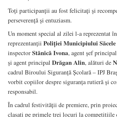
Toți participanții au fost felicitați și recom
perseverență și entuziasm.
Un moment special al zilei l-a reprezentat în
Poliției Municipiului Săcele
reprezentanții
Stănică Ivona
inspector
, agent șef principa
Drăgan Alin
N
și agent principal
, alături de
cadrul Biroului Siguranță Școlară – IPJ Braș
vorbit copiilor despre siguranța rutieră și 
responsabil.
În cadrul festivității de premiere, prin proie
clasați pe primele trei locuri la competițiile