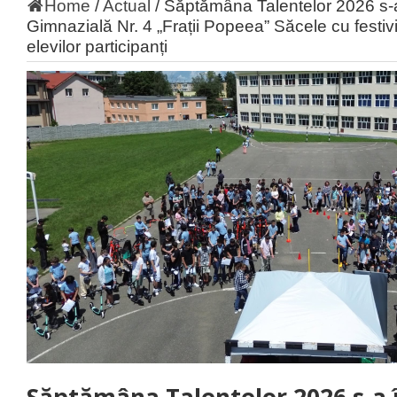
Home
/
Actual
/
Săptămâna Talentelor 2026 s‑a
Gimnazială Nr. 4 „Frații Popeea” Săcele cu festiv
elevilor participanți