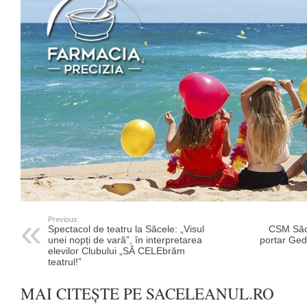
Previous:
Spectacol de teatru la Săcele: „Visul
CSM Săce
unei nopți de vară”, în interpretarea
portar Ged
elevilor Clubului „SĂ CELEbrăm
teatrul!”
MAI CITEȘTE PE SACELEANUL.RO