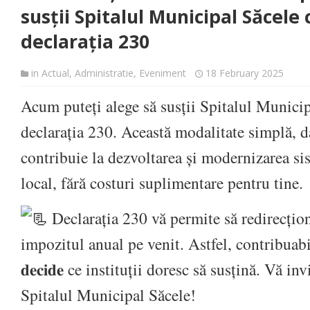
susții Spitalul Municipal Săcel
declarația 230
in
Actual
,
Administratie
,
Eveniment
18 February 2025
Acum puteți alege să susții Spitalul Munici
declarația 230. Această modalitate simplă, da
contribuie la dezvoltarea și modernizarea s
local, fără costuri suplimentare pentru tine.
Declarația 230 vă permite să redirecțio
impozitul anual pe venit. Astfel, contribuabi
𝐝𝐞𝐜𝐢𝐝𝐞 ce instituții doresc să susțină. Vă i
Spitalul Municipal Săcele!