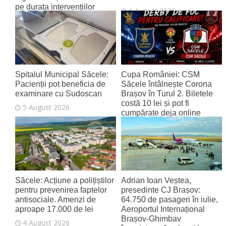
pe durata intervențiilor
6 August 2026
6 August 2026
Spitalul Municipal Săcele:
Cupa României: CSM
Pacienții pot beneficia de
Săcele întâlnește Corona
examinare cu Sudoscan
Brașov în Turul 2. Biletele
costă 10 lei și pot fi
5 August 2026
cumpărate deja online
4 August 2026
Săcele: Acțiune a polițiștilor
Adrian Ioan Veștea,
pentru prevenirea faptelor
presedinte CJ Brașov:
antisociale. Amenzi de
64.750 de pasageri în iulie,
aproape 17.000 de lei
Aeroportul Internațional
Brașov‑Ghimbav
4 August 2026