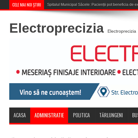
CELE MAI NOI ȘTIRI
Cupa României: CSM Săcele întâlneș
Electroprecizia
Electroprecizia
ACASA
ADMINISTRATIE
POLITICA
TĂRLUNGENI
BU