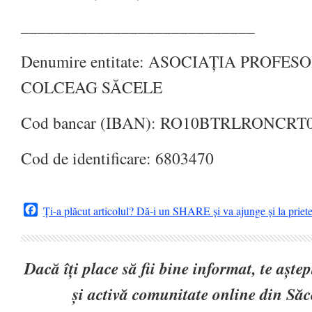
____________________________
Denumire entitate: ASOCIAȚIA PROFE
COLCEAG SĂCELE
Cod bancar (IBAN): RO10BTRLRONCRT
Cod de identificare: 6803470
Facebook
Ți-a plăcut articolul? Dă-i un SHARE și va ajunge și la priet
Dacă îți place să fii bine informat, te așt
și activă comunitate online din Să