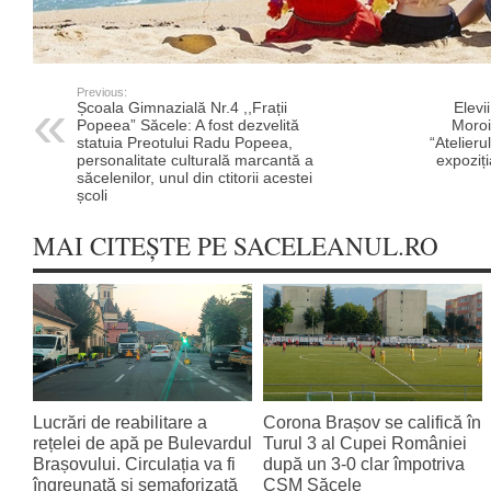
Previous:
Școala Gimnazială Nr.4 ,,Frații
Elevi
Popeea” Săcele: A fost dezvelită
Moroi
statuia Preotului Radu Popeea,
“Atelieru
personalitate culturală marcantă a
expoziți
săcelenilor, unul din ctitorii acestei
școli
MAI CITEȘTE PE SACELEANUL.RO
Lucrări de reabilitare a
Corona Brașov se califică în
rețelei de apă pe Bulevardul
Turul 3 al Cupei României
Brașovului. Circulația va fi
după un 3-0 clar împotriva
îngreunată și semaforizată
CSM Săcele